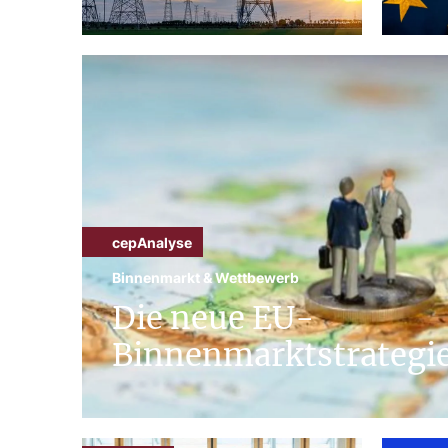
cepAnalyse
Binnenmarkt & Wettbewerb
Die neue EU-
Binnenmarktstrategi