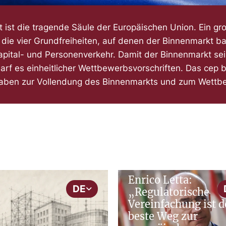
 ist die tragende Säule der Europäischen Union. Ein gro
t die vier Grundfreiheiten, auf denen der Binnenmarkt ba
Kapital- und Personenverkehr. Damit der Binnenmarkt sei
arf es einheitlicher Wettbewerbsvorschriften. Das cep b
aben zur Vollendung des Binnenmarkts und zum Wettb
cepNews
Binnenmarkt & Wettbewerb
Enrico Letta:
DE
„Regulatorische
Vereinfachung ist d
beste Weg zur