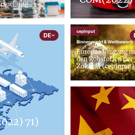
ersuchung
cepInput
DE
Binnenmarkt & Wettbewerb
Europas Umgang m
den Rohstoffen der
Zukunft (cepInput)
022) 71)