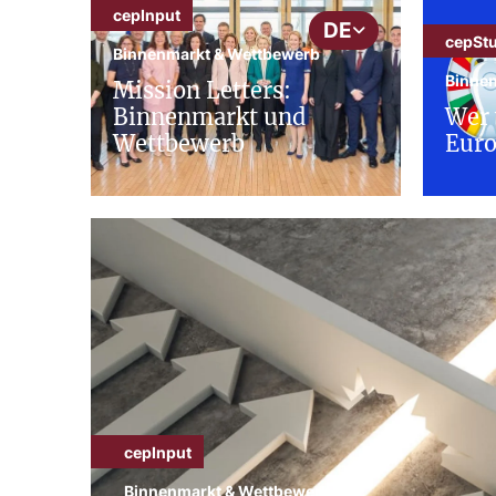
cepInput
DE
cepSt
Binnenmarkt & Wettbewerb
Binne
Mission Letters:
Binnenmarkt und
Wer 
Wettbewerb
Euro
cepInput
Binnenmarkt & Wettbewerb