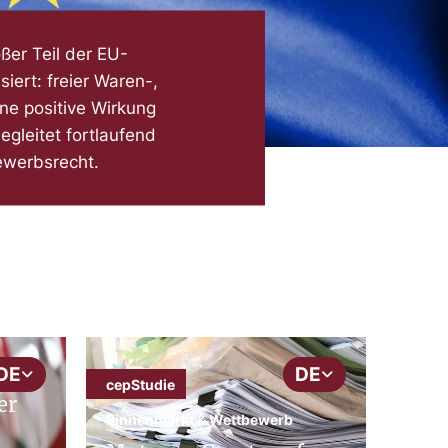
ßer Teil der EU-
siert: freier Waren-,
ne positive Wirkung
egleitet fortlaufend
ewerbsrecht.
DE
DE
cepStudie
er
Binnenmarkt & Wettbewerb