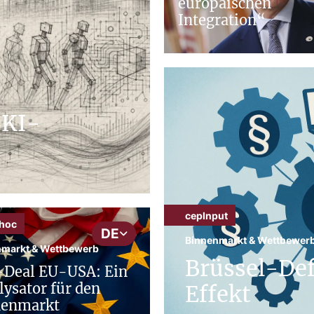
europäischen
Integration“
 KI-
cepInput
hoc
DE
Binnenmarkt & Wettbewer
nmarkt & Wettbewerb
Brüssel-Def
-Deal EU-USA: Ein
lysator für den
Effekt
nenmarkt