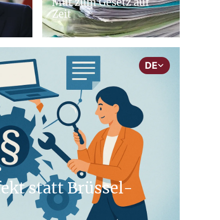
Mut zum Gesetz auf
Zeit
DE
b
ekt statt Brüssel-