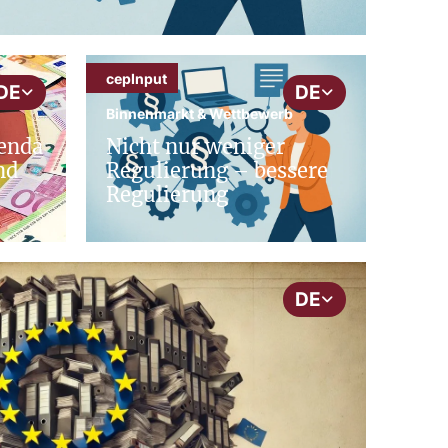
cepInput
DE
DE
Binnenmarkt & Wettbewerb
genda
Nicht nur weniger
nd
Regulierung – bessere
Regulierung
DE