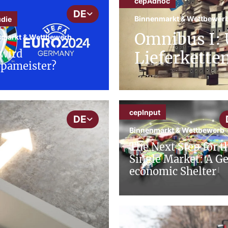
cepAdhoc
DE
Binnenmarkt & Wettbewer
udie
Omnibus I: 
nmarkt & Wettbewerb
wird
Lieferketten
pameister?
cepInput
DE
Binnenmarkt & Wettbewerb
The Next Step for t
Single Market: A G
economic Shelter