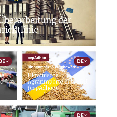
b
Überarbeitung der
richtlinie
cepAdhoc
DE
DE
Binnenmarkt & Wettbewerb
he
Ukrainische
eo-
Agrarimporte in die EU
(cepAdhoc)
DE