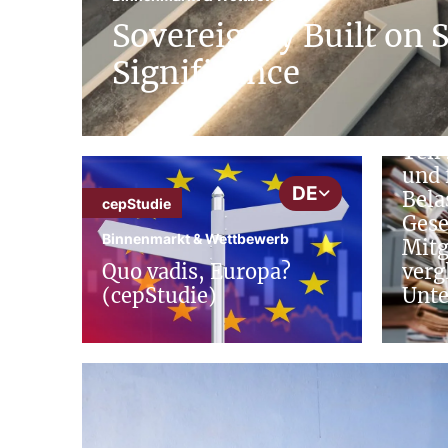
Sovereignty Built on 
Significance
cepSt
Binne
Teil
und 
DE
Bela
cepStudie
Gese
Binnenmarkt & Wettbewerb
Mitg
Quo vadis, Europa?
verg
(cepStudie)
Unt