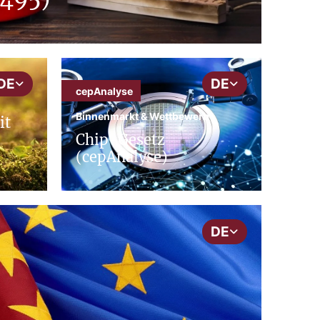
DE
DE
cepAnalyse
Binnenmarkt & Wettbewerb
it
Chip-Gesetz
(cepAnalyse)
DE