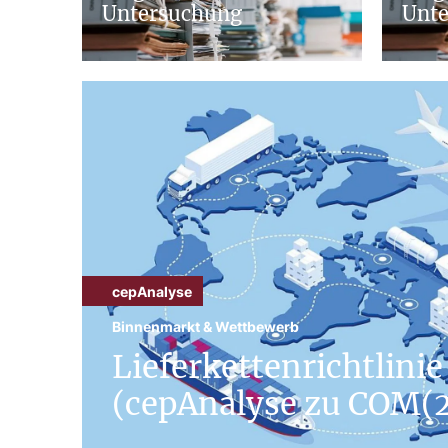
Untersuchung
Unt
cepAnalyse
Binnenmarkt & Wettbewerb
Lieferkettenrichtlinie
(cepAnalyse zu COM(2