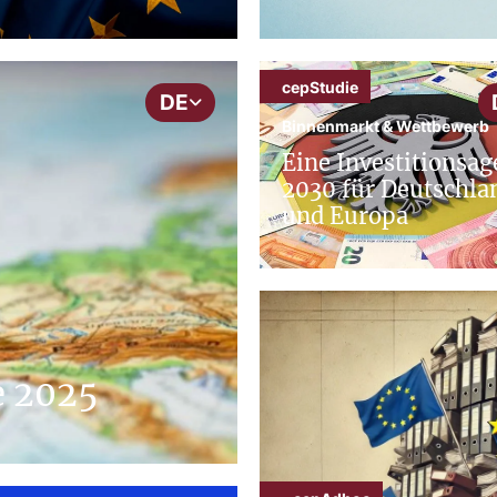
cepStudie
DE
Binnenmarkt & Wettbewerb
Eine Investitionsa
2030 für Deutschla
und Europa
e 2025