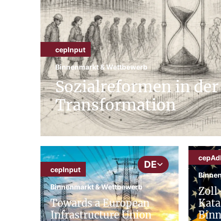
cepInput
Binnenmarkt & Wettbewerb
Sozialreformen in der
Transformation
cepAd
DE
cepInput
Binne
Binnenmarkt & Wettbewerb
Zoll
Towards a European
Kata
Infrastructure Union
Bin