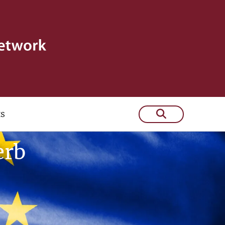
ts
erb