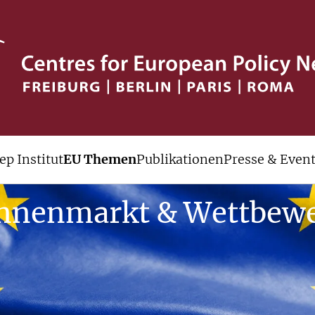
ep Institut
EU Themen
Publikationen
Presse & Even
nnenmarkt & Wettbew