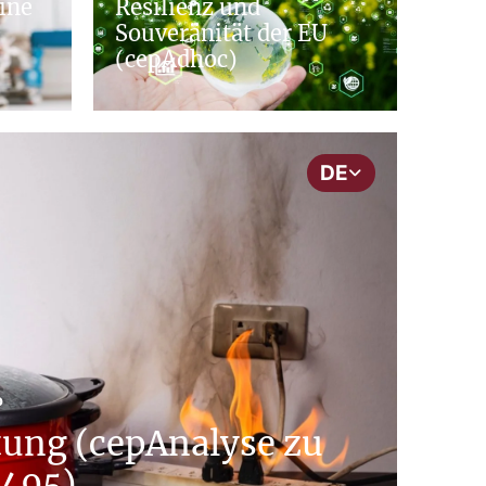
ine
Resilienz und
Souveränität der EU
(cepAdhoc)
DE
b
ung (cepAnalyse zu
495)