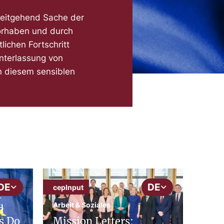
weitgehend Sache der
orhaben und durch
lichen Fortschritt
Unterlassung von
in diesem sensiblen
DE
DE
cepInput
Arbeit & Soziales
d
s Do
Mission Letters: