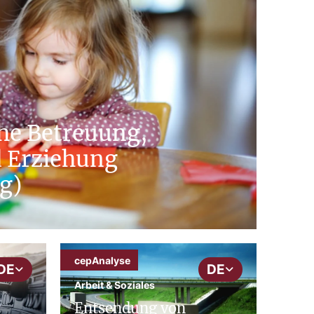
he Betreuung,
d Erziehung
g)
cepAnalyse
DE
DE
Arbeit & Soziales
Entsendung von