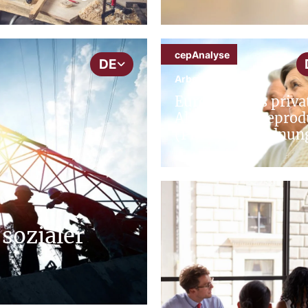
cepAnalyse
DE
Arbeit & Soziales
Europaweites priva
Altersvorsorgeprod
(PEPP) (Verordnun
 sozialer