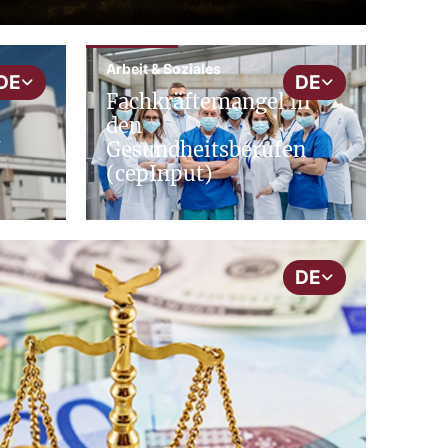
cepInput
Arbeit & Soziales
DE
DE
Fachkräftemangel in
den
U
Gesundheitsberufen
(cepInput)
DE