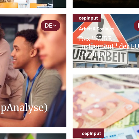
cepInput
DE
Arbeit & Soziales
Das "SURE-
Instrument" der E
(cepInput)
epAnalyse)
cepInput