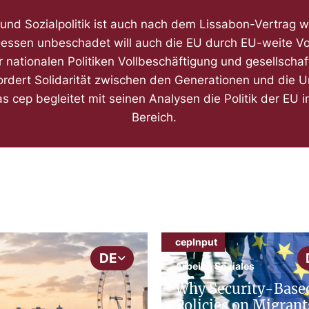
 und Sozialpolitik ist auch nach dem Lissabon-Vertrag 
 Dessen unbeschadet will auch die EU durch EU-weite V
 nationalen Politiken Vollbeschäftigung und gesellschaft
fordert Solidarität zwischen den Generationen und die 
as cep begleitet mit seinen Analysen die Politik der EU 
Bereich.
cepInput
DE
Arbeit & Soziales
Why Security-Base
Policies on Migrant