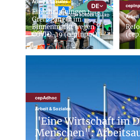
Arbeit & Soziales
DE
cepInp
Einschränkungen für
Arbeit
Grenzgänger im
Binnenmarkt wegen
Refo
COVID-19 (cepInput)
(cep
cepAdhoc
Arbeit & Soziales
"Eine Wirtschaft im D
Menschen": Arbeitsau