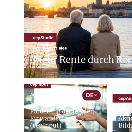
cepStudie
Arbeit & Soziales
Mehr Rente durch Ren
cepInput
DE
Arbeit & Soziales
cepAn
EU-Strategie zur
Arbeit
Förderung der legalen
Einwanderung
Akti
(cepInput)
Bild