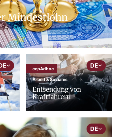
er Mindestlohn
DE
DE
cepAdhoc
Arbeit & Soziales
Entsendung von
Kraftfahrern
DE