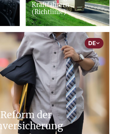
Kraftfahrern
(Richtlinie)
DE
 Reform der
nversicherung