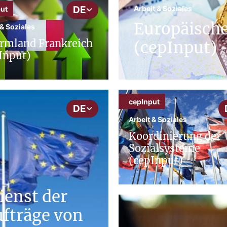
DE
Arbeit & Soziales
ut
Europäisch
 & Soziales
rmland Frankreich
(cepInput)
Input)
cepInput
DE
Arbeit & Soziales
Koordinierung der
Sozialsysteme
(cepInput)
ienst der
fträge von