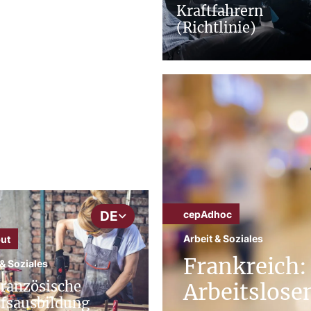
Kraftfahrern
(Richtlinie)
ässliche
ichtlinie)
cepAdhoc
DE
Arbeit & Soziales
ut
Frankreich:
 & Soziales
französische
Arbeitslose
fsausbildung