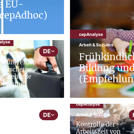
e EU-
(cepAdhoc)
cepAnalyse
alyse
Arbeit & Soziales
DE
 & Soziales
Frühkindlic
chtung einer
Bildung un
päischen
itsbehörde
(Empfehlun
ordnung)
cepAnalyse
DE
Arbeit & Soziales
Kontrolle der
Arbeitszeit von