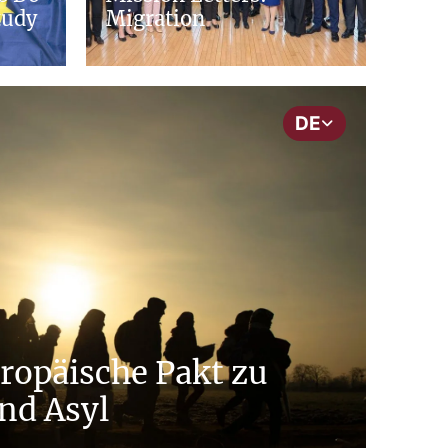
tudy
Migration
DE
ropäische Pakt zu
nd Asyl