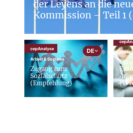
der Leyens an die neu
Kommission – Teil 1 
cepAn
cepAnalyse
DE
Arbeit
Arbeit & Soziales
Erri
Zugang zum
Euro
Sozialschutz
Arbe
(Empfehlung)
(Ver