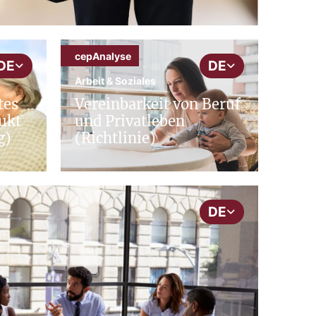
cepAnalyse
DE
DE
Arbeit & Soziales
tes
Vereinbarkeit von Beruf
ukt
und Privatleben
g)
(Richtlinie)
DE