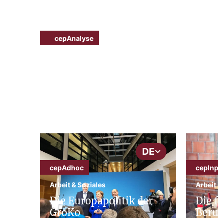
cepAnalyse
Arbeit & Soziales
Transparente und verl
Arbeitsbedingungen (R
DE
cepAdhoc
cepInp
Arbeit & Soziales
Arbeit
Die Europapolitik der
Die 
GroKo
Beru