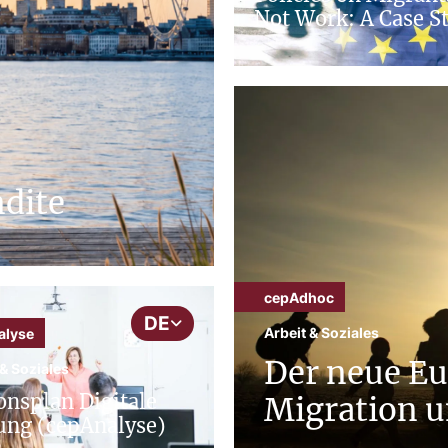
Not Work: A Case S
dite
cepAdhoc
DE
Arbeit & Soziales
alyse
Der neue Eu
 & Soziales
onsplan Digitale
Migration u
ung (cepAnalyse)