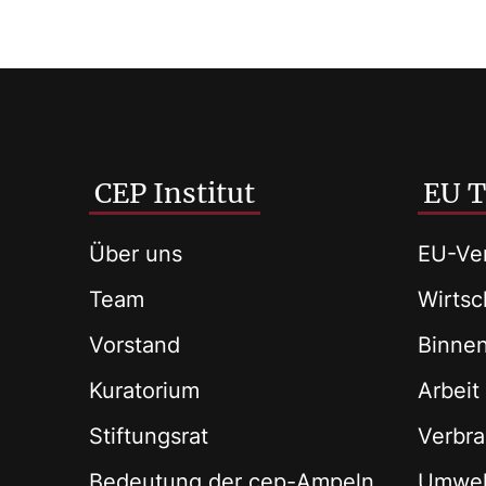
CEP Institut
EU 
Über uns
EU-Ver
Team
Wirtsch
Vorstand
Binne
Kuratorium
Arbeit
Stiftungsrat
Verbra
Bedeutung der cep-Ampeln
Umwel