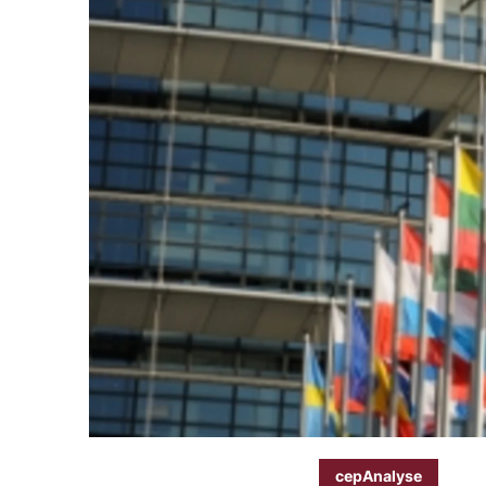
cepAnalyse