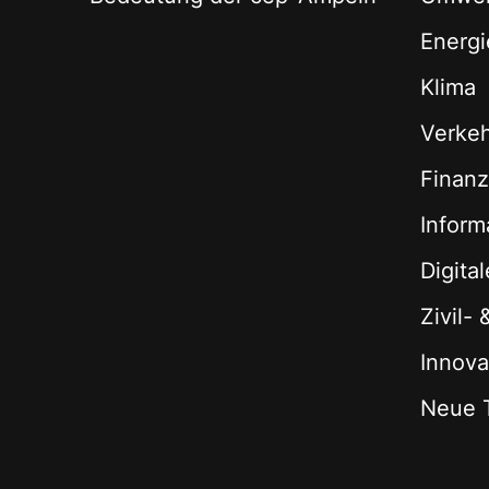
Energi
Klima
Verke
Finan
Inform
Digita
Zivil-
Innova
Neue 