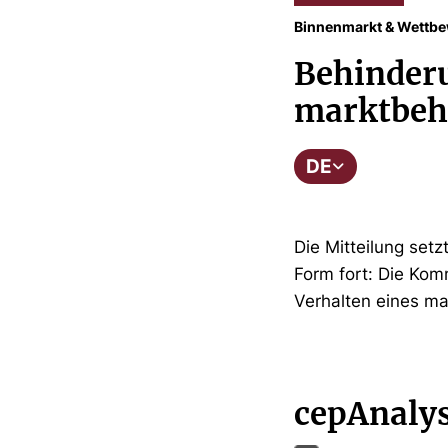
Binnenmarkt & Wettb
Behinder
marktbeh
DE
Die Mitteilung se
Form fort: Die Ko
Verhalten eines m
cepAnaly