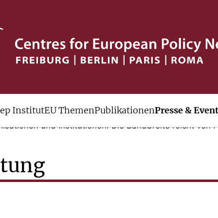
ep Institut
EU Themen
Publikationen
Presse & Even
 Ebene initiiert das cep regelmäßig den Austausch mit 
sationen und Institutionen. Die Bandbreite reicht von 
ltung