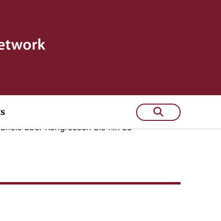
ts
führenden Wissenschaftlern, Protagonisten
Panels über Kongressen bis hin zu