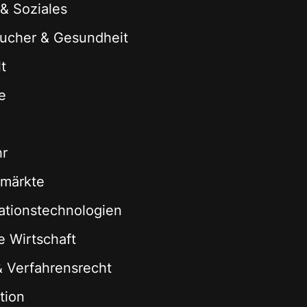
 & Soziales
ucher & Gesundheit
t
e
hr
zmärkte
ationstechnologien
le Wirtschaft
 & Verfahrensrecht
tion