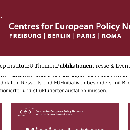
für die EU-Kommission
ep Institut
EU Themen
Publikationen
Presse & Even
die Kommissionskandidaten vor dem Europäischen Par
enen Präsidentin Ursula von der Leyen den neuen Kommi
ndidaten, Ressorts und EU-Initiativen besonders mit B
onierter und strukturierter ausfallen müssen.