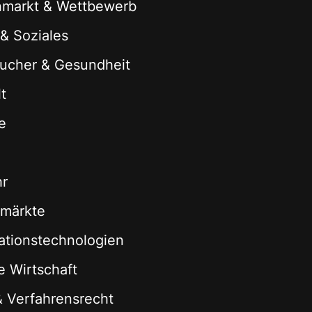
nmarkt & Wettbewerb
 & Soziales
ucher & Gesundheit
t
e
hr
zmärkte
ationstechnologien
le Wirtschaft
 & Verfahrensrecht