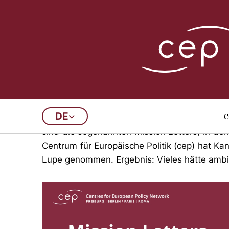
Mission Letters 
c
DE
Zwischen dem 4. und 12. November müssen 
sind die sogenannten Mission Letters, in d
Centrum für Europäische Politik (cep) hat Ka
Lupe genommen. Ergebnis: Vieles hätte ambiti