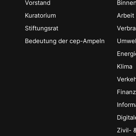
Vorstand
Binne
Kuratorium
Arbeit
Stiftungsrat
Verbra
Bedeutung der cep-Ampeln
Umwel
Energi
Klima
Verke
Finan
Inform
Digita
Zivil-