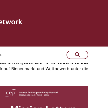
 2024-2029
ts
lament Rede und Antwort stehen. Prüfstein
ssaren Aufgaben und Portfolios zuweist. Das
lick auf Binnenmarkt und Wettbewerb unter die