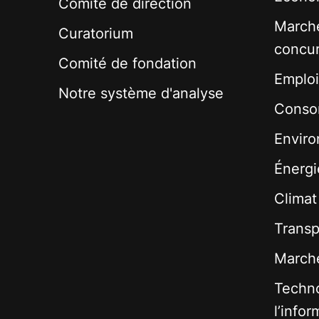
Comité de direction
Marché
Curatorium
concu
Comité de fondation
Emploi
Notre système d'analyse
Conso
Envir
Énergi
Climat
Transp
Marché
Techno
l’infor