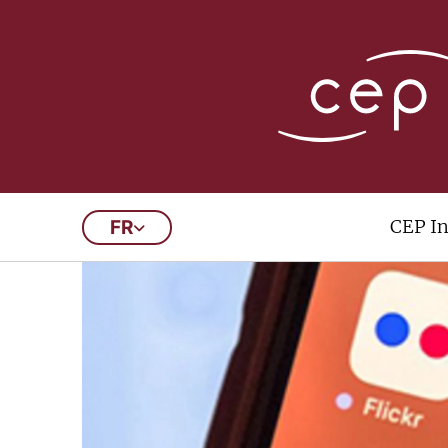
CEP In
FR