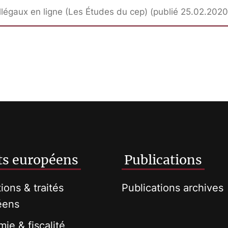
llégaux en ligne (Les Études du cep) (publié 25.02.2020
ts européens
Publications
tions & traités
Publications archives
éens
ie & fiscalité