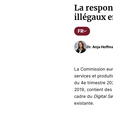
La respon
illégaux e
FR
Dr. Anja Hoffma
La Commission euro
services et produi
du 4e trimestre 20
2019, contient des
cadre du
Digital Se
existante.