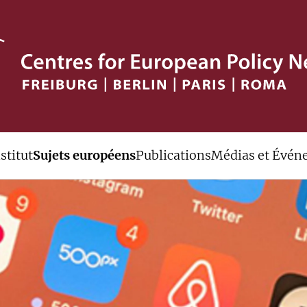
stitut
Sujets européens
Publications
Médias et Évén