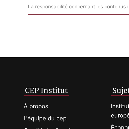
La responsabilité concernant les contenus i
CEP Institut
Suje
À propos
Institu
europ
L'équipe du cep
Économ