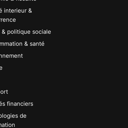
 interieur &
rrence
 & politique sociale
mmation & santé
onnement
e
ort
s financiers
logies de
mation