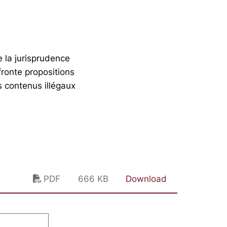
e la jurisprudence
fronte propositions
s contenus illégaux
PDF
666 KB
Download