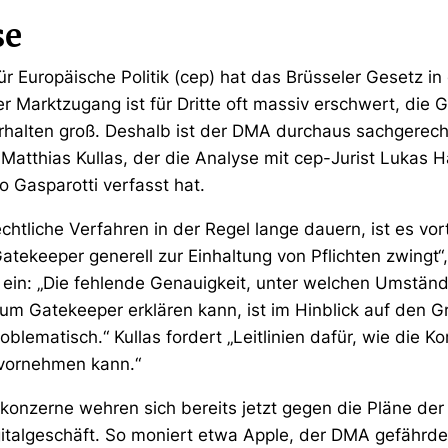
se
r Europäische Politik (cep) hat das Brüsseler Gesetz in 
er Marktzugang ist für Dritte oft massiv erschwert, die G
halten groß. Deshalb ist der DMA durchaus sachgerecht
 Matthias Kullas, der die Analyse mit cep-Jurist Lukas 
Gasparotti verfasst hat.
tliche Verfahren in der Regel lange dauern, ist es vort
ekeeper generell zur Einhaltung von Pflichten zwingt“,
s ein: „Die fehlende Genauigkeit, unter welchen Umstä
m Gatekeeper erklären kann, ist im Hinblick auf den G
oblematisch.“ Kullas fordert „Leitlinien dafür, wie die 
vornehmen kann.“
tkonzerne wehren sich bereits jetzt gegen die Pläne de
italgeschäft. So moniert etwa Apple, der DMA gefährde 