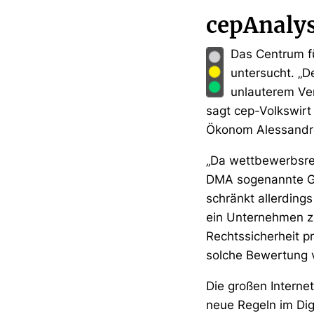
cepAnaly
Das Centrum fü
untersucht. „D
unlauterem Ver
sagt cep-Volkswirt
Ökonom Alessandro 
„Da wettbewerbsrech
DMA sogenannte Gat
schränkt allerding
ein Unternehmen zu
Rechtssicherheit pr
solche Bewertung 
Die großen Interne
neue Regeln im Dig