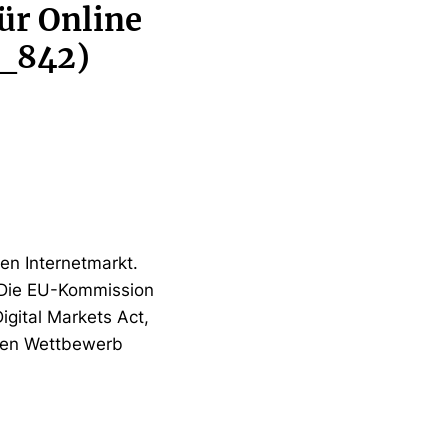
für Online
0_842)
n Internetmarkt.
 Die EU-Kommission
igital Markets Act,
 den Wettbewerb