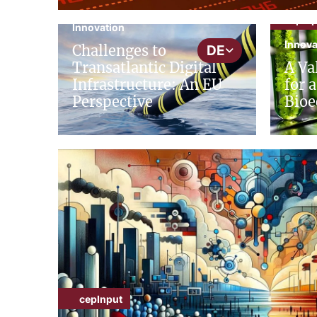
cepInput
cepInp
Innovation
Innova
Challenges to
DE
Transatlantic Digital
A Va
Infrastructure: An EU
for 
Perspective
Bioe
cepInput