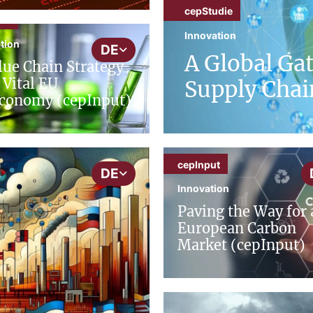
cepStudie
ut
Innovation
tion
DE
A Global Ga
lue Chain Strategy
a Vital EU
Supply Chai
conomy (cepInput)
cepInput
DE
Innovation
Paving the Way for 
European Carbon
Market (cepInput)