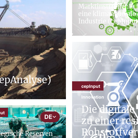
Marktinstrumente 
eine klimaneutrale
Industrie (cepInput
cepAnalyse)
cepInput
Innovation
Die digital
ut
DE
zu einer res
tion
Rohstoffver
tegische Reserven