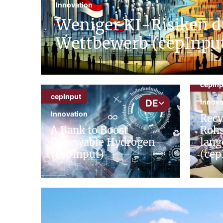
Innovation
Weniger KI-Risiken 
Wettbewerb (cepInpu
cepInp
cepInput
Innova
DE
Innovation
Recy
A Bank to Boost
Rohs
Renewable Hydrogen
lang
(cepInput)
(cep