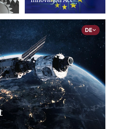
DE
t
cepNews