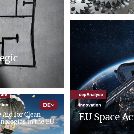
egic
udie
cepAnalyse
DE
tion
Innovation
e Aid for Clean
EU Space Ac
nologies in the EU