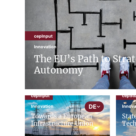
cepInput
Innovation
The EU’s Path to Strat
Autonomy
cepInput
cepSt
DE
Innovation
Innova
Towards a European
Stat
Infrastructure Union
Tech