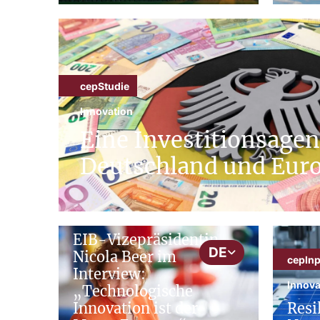
cepStudie
Innovation
Eine Investitionsagen
Deutschland und Eur
cepNews
Innovation
EIB-Vizepräsidentin
DE
Nicola Beer im
cepInp
Interview:
Innova
„Technologische
Innovation ist der
Resi