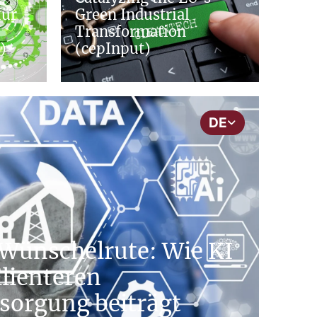
für
Green Industrial
Transformation
)
(cepInput)
DE
e Wünschelrute: Wie KI
ilienteren
sorgung beiträgt