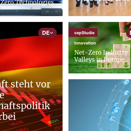
Zero Technologies
DE
cepStudie
Innovation
Net-Zero Industry
Valleys in Europe
ft steht vor
e
aftspolitik
rbei