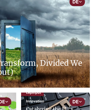
DE
Transform, Divided We
put)
cepInput
Innovation
DE
DE
Catalyzing the EU’s