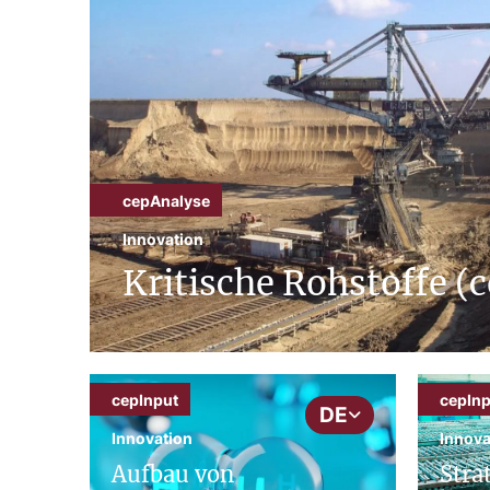
cepAnalyse
Innovation
Kritische Rohstoffe (
cepInput
cepInp
DE
Innovation
Innova
Aufbau von
Stra