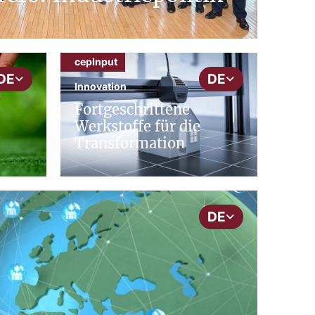
cepInput
DE
DE
Innovation
Fortgeschrittene
Werkstoffe für die
Transformation
DE