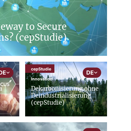
teway to Secure
ns? (cepStudie)
cepStudie
DE
DE
Innovation
a
Dekarbonisierung ohne
Deindustrialisierung
(cepStudie)