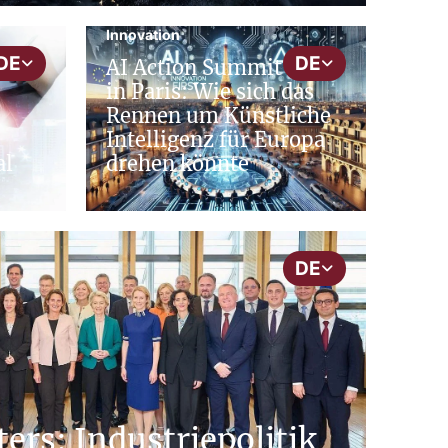
Innovation
DE
DE
AI Action Summit 2025
in Paris: Wie sich das
Rennen um Künstliche
Intelligenz für Europa
al
drehen könnte
DE
ers: Industriepolitik