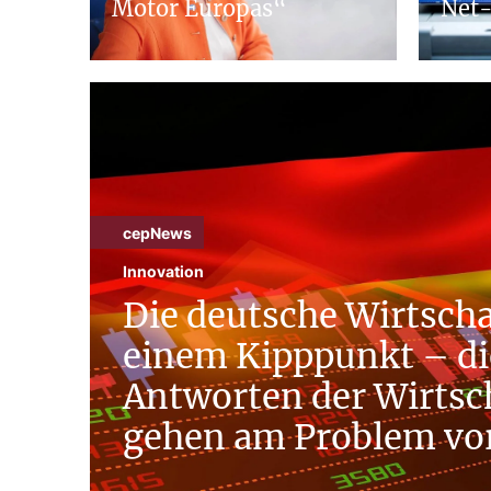
Motor Europas“
Net-
cepNews
Innovation
Die deutsche Wirtscha
einem Kipppunkt – di
Antworten der Wirtsch
gehen am Problem vo