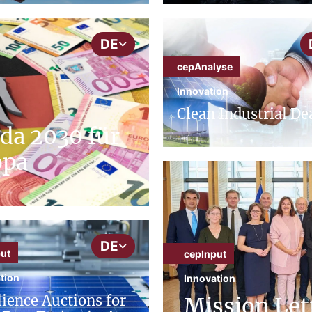
DE
cepAnalyse
Innovation
Clean Industrial De
da 2030 für
opa
DE
ut
cepInput
tion
Innovation
lience Auctions for
Mission Lett