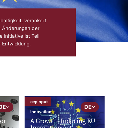
altigkeit, verankert
en Änderungen der
nitiative ist Teil
 Entwicklung.
cepInput
DE
DE
Innovation
tor
A Growth-Inducing EU
Innovation Act