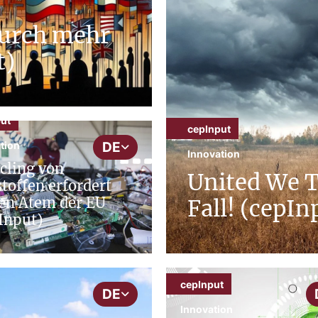
durch mehr
t)
ut
cepInput
tion
DE
Innovation
cling von
United We 
toffen erfordert
en Atem der EU
Fall! (cepIn
Input)
cepInput
DE
Innovation