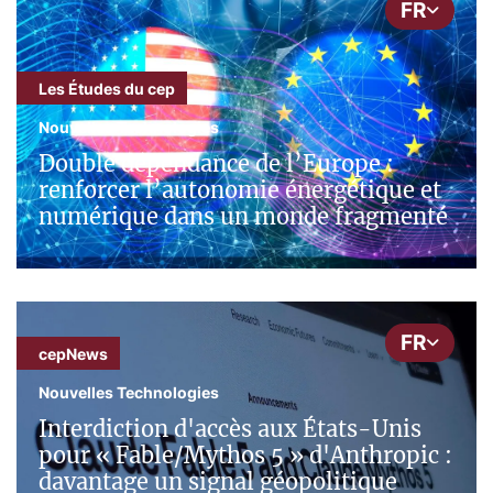
FR
Les Études du cep
Nouvelles Technologies
Double dépendance de l’Europe :
renforcer l’autonomie énergétique et
numérique dans un monde fragmenté
FR
cepNews
Nouvelles Technologies
Interdiction d'accès aux États-Unis
pour « Fable/Mythos 5 » d'Anthropic :
davantage un signal géopolitique