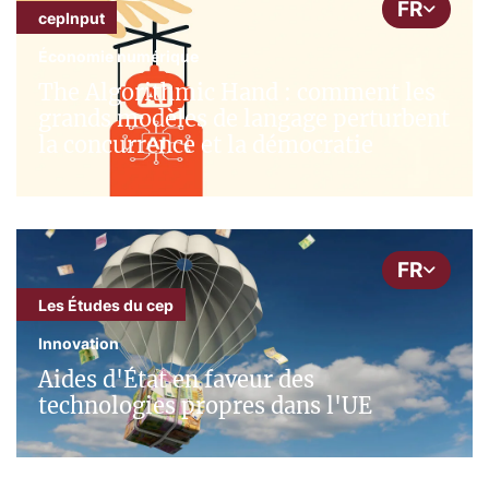
FR
cepInput
Économie numérique
The Algorithmic Hand : comment les
grands modèles de langage perturbent
la concurrence et la démocratie
FR
Les Études du cep
Innovation
Aides d'État en faveur des
technologies propres dans l'UE