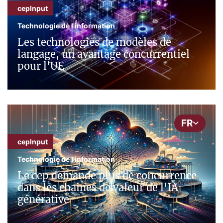
cepInput
Technologie de l'information
Les technologies de modèles de
langage, un avantage concurrentiel
pour l'UE
FR
cepInput
Technologie de l'information
Le cep demande plus de concurrence
dans les chaines de valeur de l'IA
générative