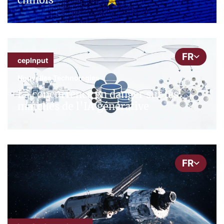
FR
cepInput
Nouvelles Technologies
La concurrence en danger sur les
marchés de l’IA générative
FR