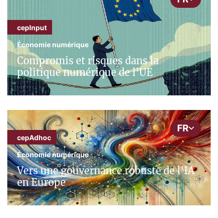
cepInput
Économie numérique
Compromis et risques dans la
politique numérique de l'UE
FR
cepAdhoc
Économie numérique
Vers une gouvernance robuste de l'IA
en Europe