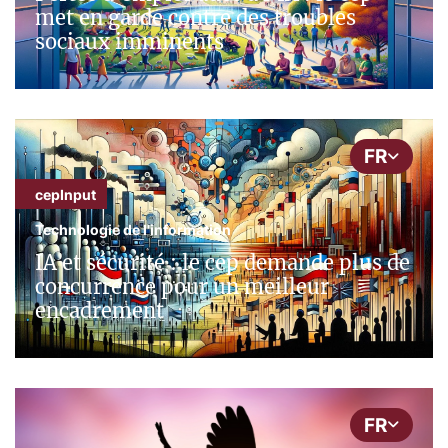
met en garde contre des troubles
sociaux imminents
FR
cepInput
Technologie de l'information
IA et sécurité : le cep demande plus de
concurrence pour un meilleur
encadrement
FR