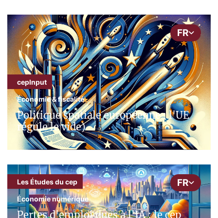
FR
cepInput
Économie & fiscalité
Politique spatiale européenne : l'UE
régule le vide)
FR
Les Études du cep
Économie numérique
Pertes d'emploi dues à l'IA : le cep