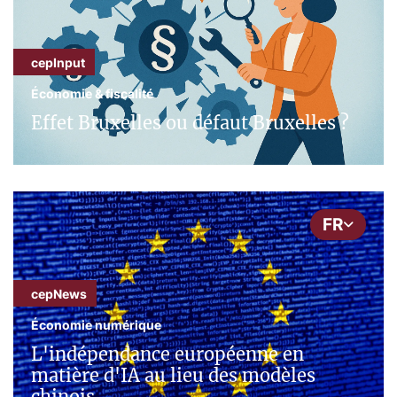
cepInput
Économie & fiscalité
Effet Bruxelles ou défaut Bruxelles ?
FR
cepNews
Économie numérique
L'indépendance européenne en
matière d'IA au lieu des modèles
chinois