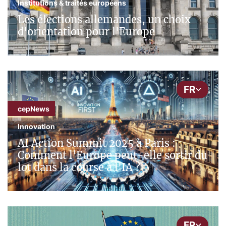
Institutions & traités européens
Les élections allemandes, un choix
d'orientation pour l'Europe
FR
cepNews
Innovation
AI Action Summit 2025 à Paris :
Comment l'Europe peut-elle sortir du
lot dans la course à l'IA ?
FR