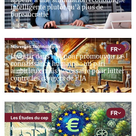
intelligente plutôt qu'à plus de
bureaucratie
cepInput
Nouvelles Technologies
FR
Investir dans l’IA pour promouvoir la
connaissance humaine : un pari
ambitieux mais nécessaire pour lutter
contre les dangers de l’IA
FR
Les Études du cep
Économie numérique