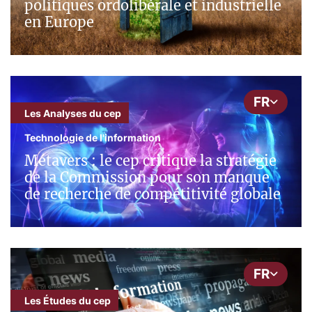
politiques ordolibérale et industrielle
en Europe
FR
Les Analyses du cep
Technologie de l'information
Métavers : le cep critique la stratégie
de la Commission pour son manque
de recherche de compétitivité globale
FR
Les Études du cep