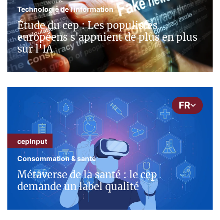
Technologie de l'information
Étude du cep : Les populistes
européens s'appuient de plus en plus
sur l'IA
FR
cepInput
Consommation & santé
Métaverse de la santé : le cep
demande un label qualité