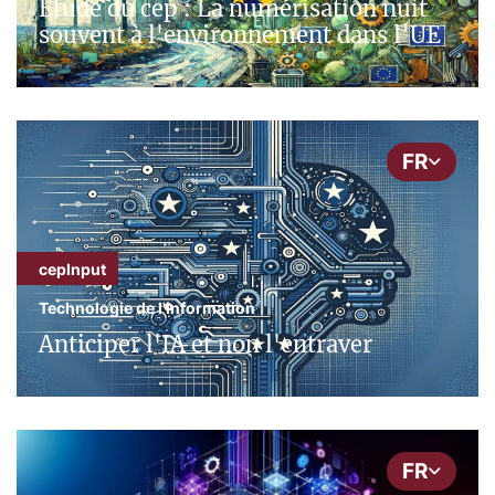
Étude du cep : La numérisation nuit
souvent à l'environnement dans l’UE
FR
cepInput
Technologie de l'information
Anticiper l'IA et non l'entraver
FR