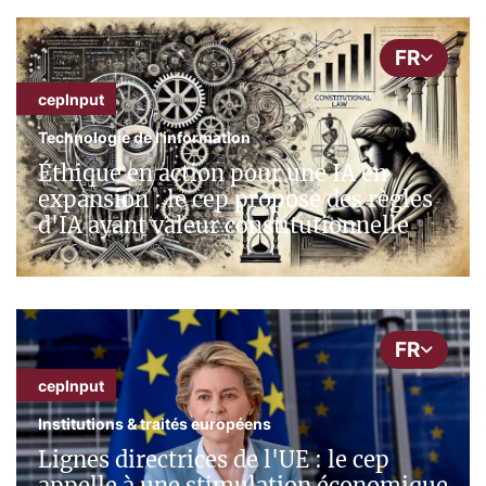
FR
cepInput
Technologie de l'information
Éthique en action pour une IA en
expansion : le cep propose des règles
d'IA ayant valeur constitutionnelle
FR
cepInput
Institutions & traités européens
Lignes directrices de l'UE : le cep
appelle à une stimulation économique