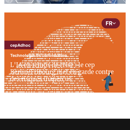
FR
cepAdhoc
Technologie de l'information
L'IA en temps de crise : le cep
Berlin/Fribourg met en garde contre
des risques inaperçus