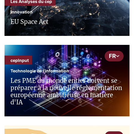
Les Analyses du cep
Innovation
EU Space Act
FR
cepInput
Technologie de l'information
Les PME du monde entier doivent se
préparer à la nouvelle réglementation
européenne ambitieuse en matière
d'IA