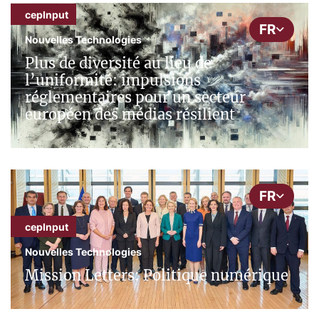
cepInput
FR
Nouvelles Technologies
Plus de diversité au lieu de
l’uniformité: impulsions
réglementaires pour un secteur
européen des médias résilient
FR
cepInput
Nouvelles Technologies
Mission Letters: Politique numérique