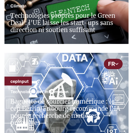
Climat
Technologies propres pour le Green
Deal : l'UE laisse les start-ups sans
direction ni soutien suffisant
FR
cepInput
Technologie de l'information
Baguette de sourcier numérique : le
cep Berlin/Fribourg recommande l'IA
pour la recherche de matières
premières