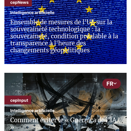
cepNews
Intelligence artificielle
Ensemble de mesures de l'UE sur la
souveraineté technologique : la
souveraineté, condition préalable à la
transparence à l'heure des
changements géopolitiques
FR
cepInput
Intelligence artificielle
Comment éviter le « Guernica de l'IA
»