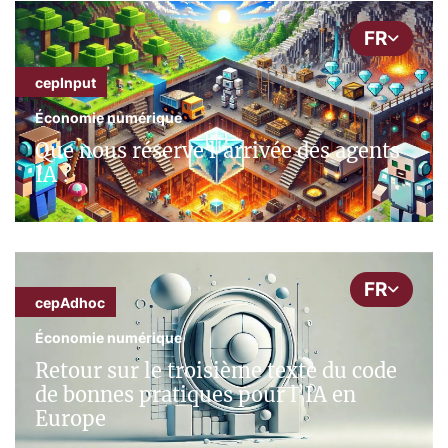
FR
cepInput
Économie numérique
Que nous réserve l'arrivée des agents
IA ?
FR
cepAdhoc
Économie numérique
Retour sur le troisième texte du code
de bonnes pratiques pour l’IA en
Europe