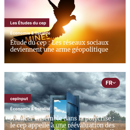
Les Études du cep
Économie & fiscalité
Étude du cep : Les réseaux sociaux
deviennent une arme géopolitique
FR
cepInput
Économie & fiscalité
Avancer ensemble dans la polycrise :
le cep appelle à une réévaluation des