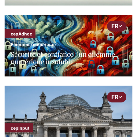
FR
cepAdhoc
Économie numérique
Sécurité et confiance : un dilemme
numérique insoluble
FR
cepInput