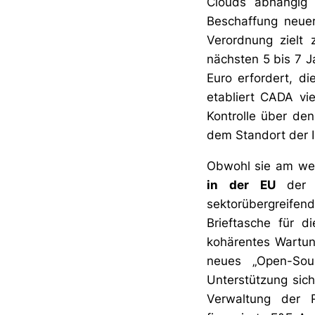
Clouds abhängig s
Beschaffung neuer
Verordnung zielt
nächsten 5 bis 7 J
Euro erfordert, d
etabliert CADA vie
Kontrolle über den
dem Standort der 
Obwohl sie am weni
in der EU
der 
sektorübergreife
Brieftasche für di
kohärentes Wartun
neues „Open-Sour
Unterstützung siche
Verwaltung der R