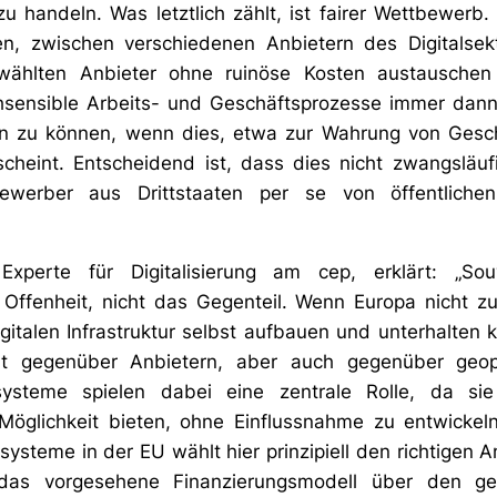
u handeln. Was letztlich zählt, ist fairer Wettbewerb.
zen, zwischen verschiedenen Anbietern des Digitalse
wählten Anbieter ohne ruinöse Kosten austausche
chsensible Arbeits- und Geschäftsprozesse immer dann 
en zu können, wenn dies, etwa zur Wahrung von Gesc
rscheint. Entscheidend ist, dass dies nicht zwangslä
bewerber aus Drittstaaten per se von öffentliche
Experte für Digitalisierung am cep, erklärt: „Souv
 Offenheit, nicht das Gegenteil. Wenn Europa nicht zu
igitalen Infrastruktur selbst aufbauen und unterhalten k
t gegenüber Anbietern, aber auch gegenüber geopol
ysteme spielen dabei eine zentrale Rolle, da sie 
öglichkeit bieten, ohne Einflussnahme zu entwickeln.
systeme in der EU wählt hier prinzipiell den richtigen A
das vorgesehene Finanzierungsmodell über den g