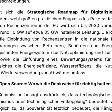
usschreibungen.
sst sich die
Strategische Roadmap für Digitalis
 dem wohl größten praktischen Engpass des Pakets: de
on Rechenzentren in der EU wird sich bis 2030 voraus
 rund 10 GW auf etwa 35 GW installierte Leistung. Die 
die Einbindung von Rechenzentren in die nationale
inbarungen zwischen Betreibern, Behörden und Energ
gesamten Energiesystem (zur Netzoptimierung und zur F
 sowie die Einführung eines Bewertungssystems für 
lches die Energieeffizienz, Wassereffizienz, die Nu
e Wiederverwendung von Abwärme umfasst.
Open Source: Wo wir die Denkweise für richtig halten
Kommission besagt ausdrücklich, dass technologische 
ionismus oder technologischer Entkopplung“ bedeutet.
lich zu, da Souveränität letztlich bedeutet, die Fähig