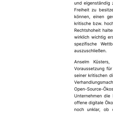
und eigenständig z
Freiheit zu besit
können, einen ge
kritische bzw. ho
Rechtshoheit halt
wirklich wichtig e
spezifische Wett
auszuschließen.
Anselm Küsters, 
Voraussetzung für
seiner kritischen d
Verhandlungsmach
Open-Source-Ökos
Unternehmen die M
offene digitale Öko
noch unklar, ob 