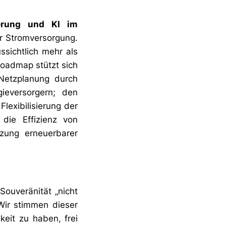
ierung und KI im
r Stromversorgung.
sichtlich mehr als
Roadmap stützt sich
 Netzplanung durch
ieversorgern; den
lexibilisierung der
die Effizienz von
tzung erneuerbarer
Souveränität „nicht
 Wir stimmen dieser
keit zu haben, frei