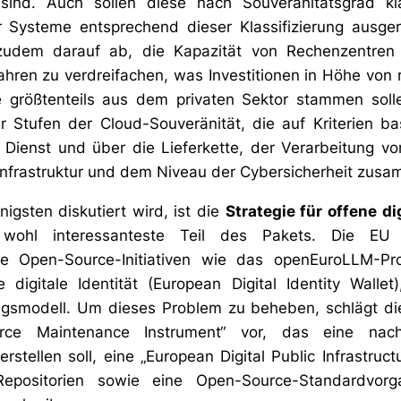
ind. Auch sollen diese nach Souveränitätsgrad kla
 Systeme entsprechend dieser Klassifizierung ausger
 zudem darauf ab, die Kapazität von Rechenzentren
ahren zu verdreifachen, was Investitionen in Höhe von 
ie größtenteils aus dem privaten Sektor stammen soll
r Stufen der Cloud-Souveränität, die auf Kriterien ba
 Dienst und über die Lieferkette, der Verarbeitung vo
Infrastruktur und dem Niveau der Cybersicherheit zus
gsten diskutiert wird, ist die
Strategie für offene d
wohl interessanteste Teil des Pakets. Die EU f
nde Open-Source-Initiativen wie das openEuroLLM-Pr
e digitale Identität (European Digital Identity Walle
gsmodell. Um dieses Problem zu beheben, schlägt die 
ce Maintenance Instrument“ vor, das eine nachha
rstellen soll, eine „European Digital Public Infrastruc
epositorien sowie eine Open-Source-Standardvorga