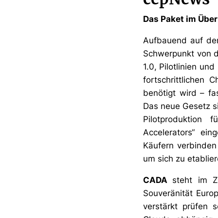
Das Paket im Über
Aufbauend auf de
Schwerpunkt von de
1.0, Pilotlinien un
fortschrittliche
benötigt wird – fa
Das neue Gesetz si
Pilotproduktion
Accelerators“ ei
Käufern verbinden
um sich zu etablie
CADA
steht im 
Souveränität Euro
verstärkt prüfen 