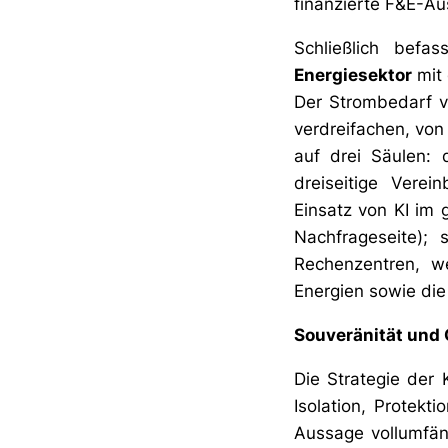
finanzierte F&E-A
Schließlich befa
Energiesektor
mit
Der Strombedarf v
verdreifachen, von
auf drei Säulen: 
dreiseitige Vere
Einsatz von KI im 
Nachfrageseite);
Rechenzentren, we
Energien sowie di
Souveränität und 
Die Strategie der 
Isolation, Protekt
Aussage vollumfäng