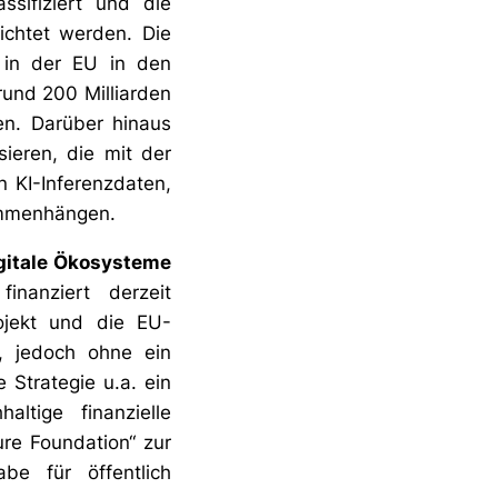
ssifiziert und die
ichtet werden. Die
 in der EU in den
rund 200 Milliarden
en. Darüber hinaus
sieren, die mit der
n KI-Inferenzdaten,
ammenhängen.
igitale Ökosysteme
inanziert derzeit
ojekt und die EU-
t), jedoch ohne ein
Strategie u.a. ein
ltige finanzielle
ture Foundation“ zur
be für öffentlich