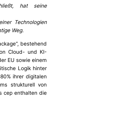
ießt, hat seine
iner Technologien
htige Weg.
Package“, bestehend
on Cloud- und KI-
 der EU sowie einem
itische Logik hinter
80% ihrer digitalen
ums strukturell von
s cep enthalten die