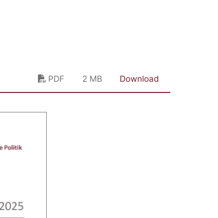
PDF
2 MB
Download