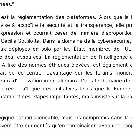
nées."
st la réglementation des plateformes. Alors que la l
ise à accroître la sécurité et la transparence, elle p
expression et pourrait peser de manière disproportio
 Cecilia Sottilotta. Dans le domaine de la cybersécurité
naux déployés en solo par les États membres de l'U
ace des ressources. La réglementation de l'intelligence art
r l'IA fixe des normes éthiques élevées, est également
rait se concentrer davantage sur les forums mondi
aux d'innovation internationaux. Dans le domaine de l
ep reconnaît que des initiatives telles que le Europe
stituent des étapes importantes, mais insiste sur la p
égique est indispensable, mais les compromis dans la 
vent être surmontés qu'en combinaison avec une coop