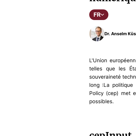
FR
Dr. Anselm Küs
L'Union européenn
telles que les É
souveraineté techno
long :La politiqu
Policy (cep) met e
possibles.
cepInput