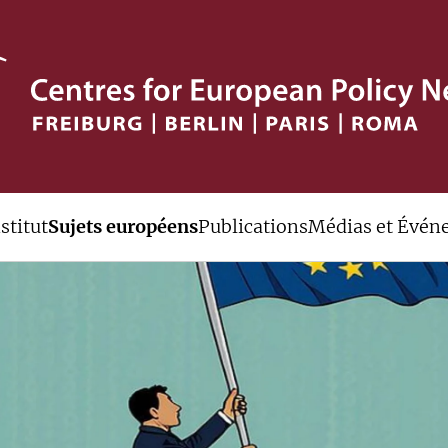
stitut
Sujets européens
Publications
Médias et Évén