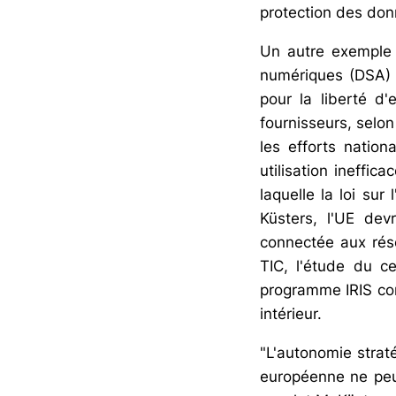
protection des don
Un autre exemple e
numériques (DSA) v
pour la liberté d'
fournisseurs, selon
les efforts natio
utilisation ineffic
laquelle la loi su
Küsters, l'UE dev
connectée aux rése
TIC, l'étude du c
programme IRIS con
intérieur.
"L'autonomie strat
européenne ne peu