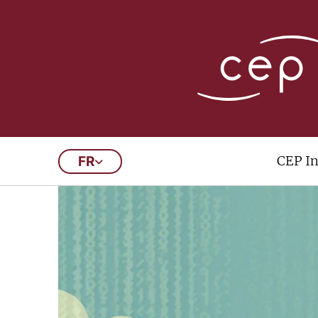
CEP In
FR