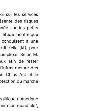
oi sur les services
résente des risques
nnée sur les petits
, l'étude montre que
E conduisent à une
ificielle (IA), pour
 complexe. Selon M.
aux afin de rester
'infrastructure des
an Chips Act et le
rotection du marché
politique numérique
ération mondiale",