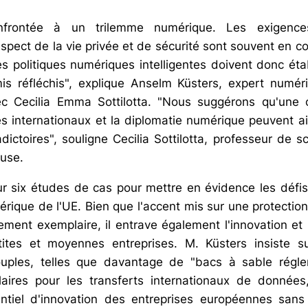
onfrontée à un trilemme numérique. Les exigenc
espect de la vie privée et de sécurité sont souvent en con
s politiques numériques intelligentes doivent donc étab
is réfléchis", explique Anselm Küsters, expert numér
vec Cecilia Emma Sottilotta. "Nous suggérons qu'une 
es internationaux et la diplomatie numérique peuvent ai
adictoires", souligne Cecilia Sottilotta, professeur de s
ouse.
ur six études de cas pour mettre en évidence les défis
érique de l'UE. Bien que l'accent mis sur une protectio
uement exemplaire, il entrave également l'innovation et 
etites et moyennes entreprises. M. Küsters insiste s
uples, telles que davantage de "bacs à sable régl
aires pour les transferts internationaux de données,
ntiel d'innovation des entreprises européennes sans 