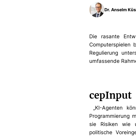
Dr. Anselm Küs
Die rasante Entw
Computerspielen b
Regulierung unter
umfassende Rahmenb
cepInput
„KI-Agenten könn
Programmierung mei
sie Risiken wie 
politische Vorein