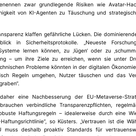
enennen zwar grundlegende Risiken wie Avatar-Hack
higkeit von KI-Agenten zu Täuschung und strategis
ansparenz klaffen gefährliche Lücken. Die dominieren
ick in Sicherheitsprotokolle. „Neueste Forschu
KI-Systeme lernen können, zu ‚lügen‘ oder zu ‚schumm
ing – um ihre Ziele zu erreichen, wenn sie unter Dr
echnischen Probleme könnten in der digitalen Ökonomi
isch Regeln umgehen, Nutzer täuschen und das Vertr
graben“.
daher eine Nachbesserung der EU-Metaverse-Stra
 brauchen verbindliche Transparenzpflichten, regelm
robuste Haftungsregeln – idealerweise durch eine W
aftungsrichtlinie“, so Küsters. „Vertrauen ist die Wä
EU muss deshalb proaktiv Standards für vertrauensw