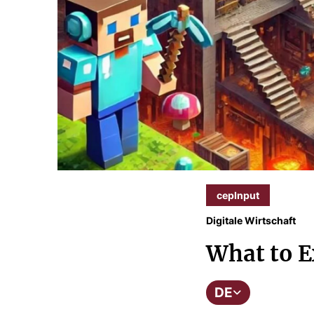
cepInput
Digitale Wirtschaft
What to E
DE