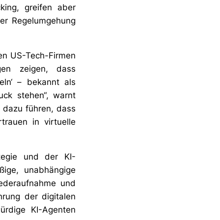
ing, greifen aber
cher Regelumgehung
den US-Tech-Firmen
ngen zeigen, dass
eln‘ – bekannt als
uck stehen“, warnt
e dazu führen, dass
auen in virtuelle
tegie und der KI-
äßige, unabhängige
iederaufnahme und
hrung der digitalen
ürdige KI-Agenten