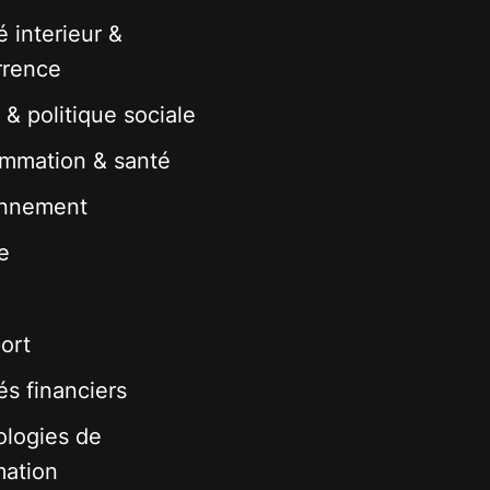
 interieur &
rrence
 & politique sociale
mmation & santé
onnement
e
ort
s financiers
logies de
mation