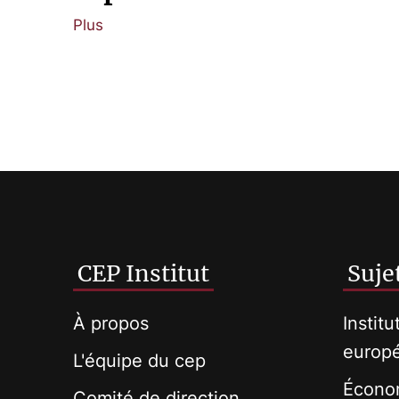
Plus
CEP Institut
Suje
À propos
Institu
europ
L'équipe du cep
Économ
Comité de direction