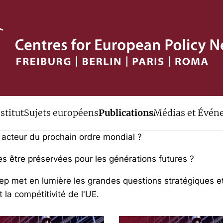
ew Europe?
stitut
Sujets européens
Publications
Médias et Évén
 un contexte de profonds bouleversements géopolitique
 acteur du prochain ordre mondial ?
lles être préservées pour les générations futures ?
 cep met en lumière les grandes questions stratégiques 
 la compétitivité de l'UE.