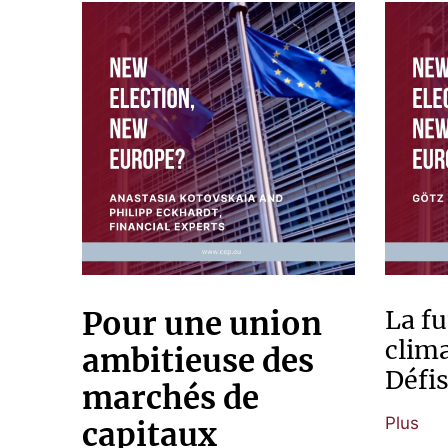
Pour une union
La fu
clima
ambitieuse des
Défis
marchés de
Plus
capitaux