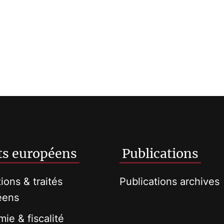
ts européens
Publications
tions & traités
Publications archives
éens
ie & fiscalité