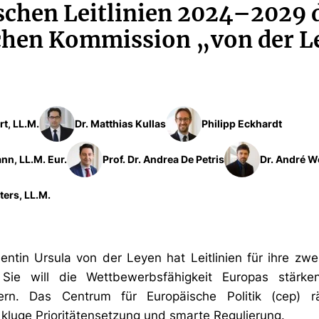
ischen Leitlinien 2024–2029 
chen Kommission „von der Le
rt, LL.M.
Dr. Matthias Kullas
Philipp Eckhardt
nn, LL.M. Eur.
Prof. Dr. Andrea De Petris
Dr. André W
ters, LL.M.
ntin Ursula von der Leyen hat Leitlinien für ihre zw
. Sie will die Wettbewerbsfähigkeit Europas stärke
dern. Das Centrum für Europäische Politik (cep) r
luge Prioritätensetzung und smarte Regulierung.