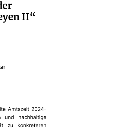
der
yen II“
olf
eite Amtszeit 2024-
n und nachhaltige
ät zu konkreteren