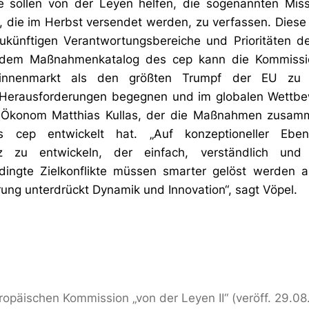
e sollen von der Leyen helfen, die sogenannten Miss
 die im Herbst versendet werden, zu verfassen. Diese 
zukünftigen Verantwortungsbereiche und Prioritäten 
 dem Maßnahmenkatalog des cep kann die Kommission
Binnenmarkt als den größten Trumpf der EU zu
Herausforderungen begegnen und im globalen Wettb
p-Ökonom Matthias Kullas, der die Maßnahmen zusa
s cep entwickelt hat. „Auf konzeptioneller Eben
tz zu entwickeln, der einfach, verständlich und t
dingte Zielkonflikte müssen smarter gelöst werden al
erung unterdrückt Dynamik und Innovation“, sagt Vöpel.
uropäischen Kommission „von der Leyen II“ (veröff. 29.0