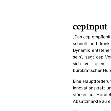
cepInput
„Das cep empfiehlt,
schnell und konk
Dynamik entstehe
sein“, sagt cep-
sich vor allem 
bürokratischer Hü
Eine Hauptforderun
Innovationskraft 
stärker auf Hande
Absatzmärkte zu er