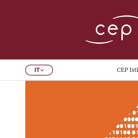
CEP Ist
IT