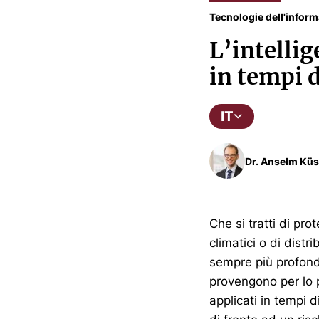
Tecnologie dell'infor
L’intellig
in tempi d
IT
Dr. Anselm Küs
Che si tratti di pro
climatici o di distri
sempre più profond
provengono per lo p
applicati in tempi d