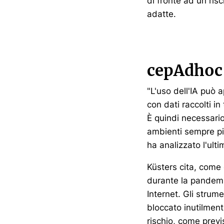
di fronte ad un ris
adatte.
cepAdhoc
"L'uso dell'IA può a
con dati raccolti i
È quindi necessario 
ambienti sempre più
ha analizzato l'ul
Küsters cita, come e
durante la pandemi
Internet. Gli strume
bloccato inutilment
rischio, come previ