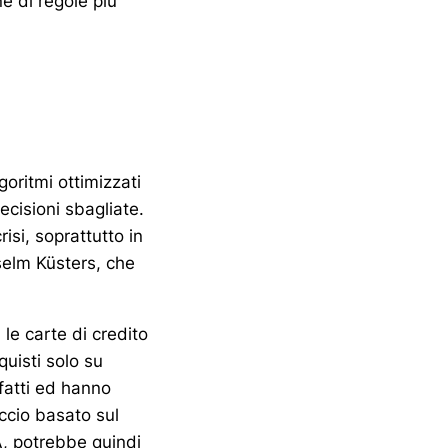
e di regole più
lgoritmi ottimizzati
cisioni sbagliate.
risi, soprattutto in
selm Küsters, che
 le carte di credito
uisti solo su
ffatti ed hanno
ccio basato sul
A, potrebbe quindi