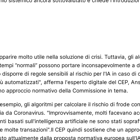
chio sistemico ancora sottovalutato e chiede l'introduzion
pparire molto utile nella soluzione di crisi. Tuttavia, gli a
n tempi “normali” possono portare inconsapevolmente a de
disporre di regole sensibili al rischio per l'IA in caso di c
 automatizzati", afferma l'esperto digitale del CEP, An
timo approccio normativo della Commissione in tema.
sempio, gli algoritmi per calcolare il rischio di frode con
a da Coronavirus. "Improvvisamente, molti facevano acq
nti basati sull'intelligenza artificiale ne sono stati sopra
e molte transazioni".Il CEP quindi sostiene che un appro
sto attualmente dalla proposta normativa europea sull'I