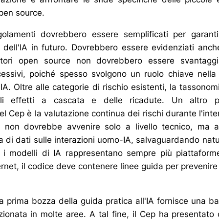
open source.
olamenti dovrebbero essere semplificati per garant
e dell'IA in futuro. Dovrebbero essere evidenziati anch
rnitori open source non dovrebbero essere svantaggi
essivi, poiché spesso svolgono un ruolo chiave nella
 IA. Oltre alle categorie di rischio esistenti, la tasson
i effetti a cascata e delle ricadute. Un altro p
 Cep è la valutazione continua dei rischi durante l'intero
ò non dovrebbe avvenire solo a livello tecnico, ma a
a di dati sulle interazioni uomo-IA, salvaguardando nat
é i modelli di IA rappresentano sempre più piattafor
ternet, il codice deve contenere linee guida per prevenire 
 prima bozza della guida pratica all'IA fornisce una ba
ionata in molte aree. A tal fine, il Cep ha presentato o