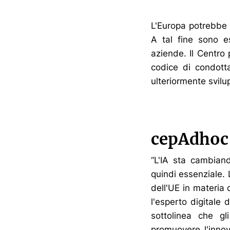
L'Europa potrebbe re
A tal fine sono e
aziende. Il Centro
codice di condott
ulteriormente svilu
cepAdhoc
“L'IA sta cambian
quindi essenziale.
dell'UE in materia 
l'esperto digitale
sottolinea che gl
promuovere l'innov