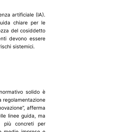
nza artificiale (IA).
uida chiare per le
ozza del cosiddetto
enti devono essere
ischi sistemici.
normativo solido è
la regolamentazione
nnovazione”, afferma
lle linee guida, ma
i più concreti per
e e medie imprese e