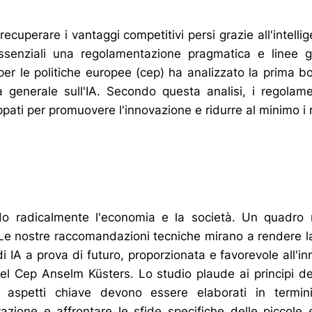
cuperare i vantaggi competitivi persi grazie all'intellige
ssenziali una regolamentazione pragmatica e linee g
 per le politiche europee (cep) ha analizzato la prima b
a generale sull'IA. Secondo questa analisi, i regolam
ppati per promuovere l'innovazione e ridurre al minimo i r
do radicalmente l'economia e la società. Un quadro 
 Le nostre raccomandazioni tecniche mirano a rendere 
di IA a prova di futuro, proporzionata e favorevole all'i
 del Cep Anselm Küsters. Lo studio plaude ai principi de
i aspetti chiave devono essere elaborati in termin
azione e affrontare le sfide specifiche delle piccol