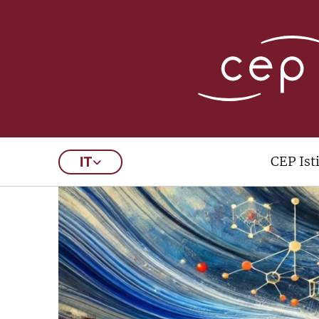
CEP Ist
IT