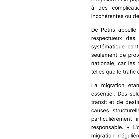
à des complicati
incohérentes ou de c
De Petris appelle
respectueux des 
systématique cont
seulement de proté
nationale, car les
telles que le trafi
La migration éta
essentiel. Des sol
transit et de desti
causes structurel
particulièrement
responsable. « L'
migration irréguli