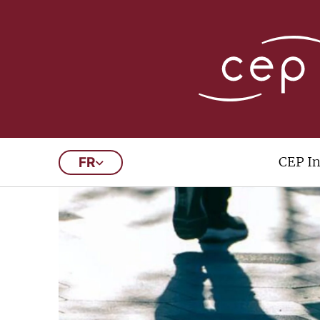
CEP In
FR