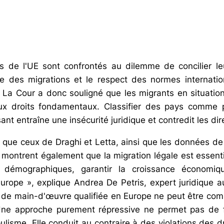
 de l'UE sont confrontés au dilemme de concilier le
e des migrations et le respect des normes internatio
 La Cour a donc souligné que les migrants en situation 
ux droits fondamentaux. Classifier des pays comme p
nt entraîne une insécurité juridique et contredit les dir
s que ceux de Draghi et Letta, ainsi que les données de
montrent également que la migration légale est essentie
démographiques, garantir la croissance économiqu
'Europe », explique Andrea De Petris, expert juridique 
e de main-d'œuvre qualifiée en Europe ne peut être co
 Une approche purement répressive ne permet pas de fr
opulisme. Elle conduit au contraire à des violations des 