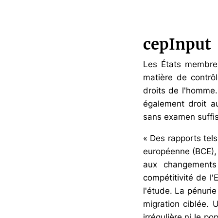
cepInput
Les États membres
matière de contrôl
droits de l'homme.
également droit a
sans examen suffisa
« Des rapports tel
européenne (BCE), 
aux changements 
compétitivité de l
l'étude. La pénuri
migration ciblée.
irrégulière ni le p