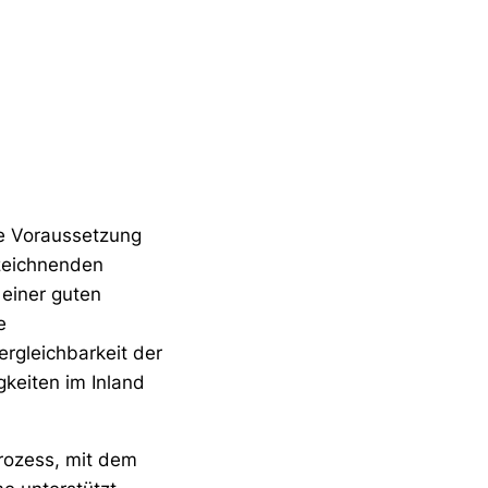
te Voraussetzung
bzeichnenden
einer guten
e
rgleichbarkeit der
keiten im Inland
Prozess, mit dem