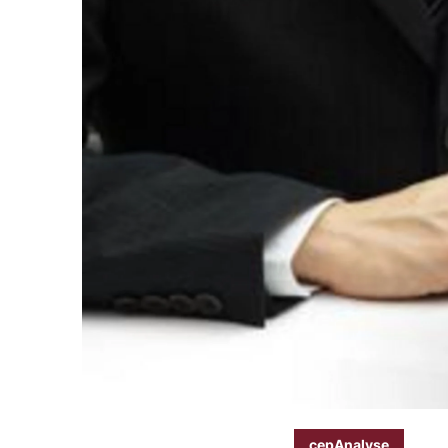
cepAnalyse