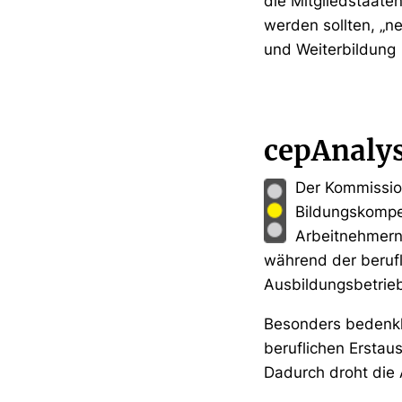
die Mitgliedstaate
werden sollten, „n
und Weiterbildung
cepAnaly
Der Kommission
Bildungskompe
Arbeitnehmern 
während der berufl
Ausbildungsbetrieb
Besonders bedenkli
beruflichen Erstau
Dadurch droht die