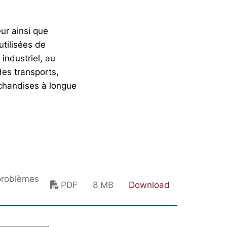
ur ainsi que
tilisées de
 industriel, au
des transports,
rchandises à longue
 problèmes
PDF
8 MB
Download