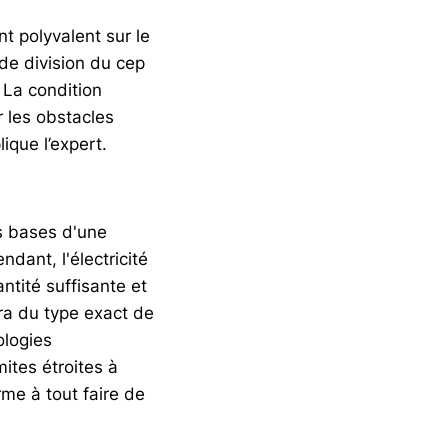
nt polyvalent sur le
 de division du cep
 La condition
r les obstacles
ique l’expert.
s bases d'une
ndant, l'électricité
ntité suffisante et
era du type exact de
ologies
ites étroites à
me à tout faire de