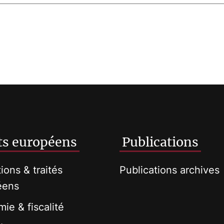
ts européens
Publications
tions & traités
Publications archives
éens
ie & fiscalité