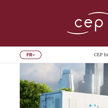
CEP In
FR