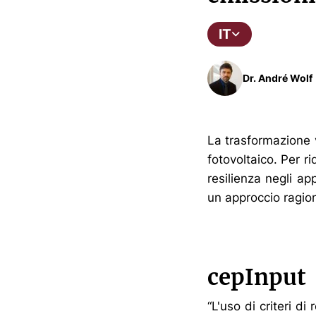
IT
Dr. André Wolf
La trasformazione v
fotovoltaico. Per ri
resilienza negli app
un approccio ragio
cepInput
“L'uso di criteri d