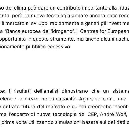
so del clima può dare un contributo importante alla riduz
nto, però, la nuova tecnologia appare ancora poco reddi
é il mercato si sviluppi rapidamente e generi gli investime
a “Banca europea dell'idrogeno”. Il Centres for Europea
pportunità in questo strumento, ma anche alcuni rischi, 
zionamento pubblico eccessivo.
oce: i risultati dell'analisi dimostrano che un siste
elerare la creazione di capacità. Agirebbe come una 
te entrate future del mercato e quindi creerebbe incenti
erma l'esperto di nuove tecnologie del CEP, André Wolf, 
a prima volta utilizzando simulazioni basate sui dei dati c