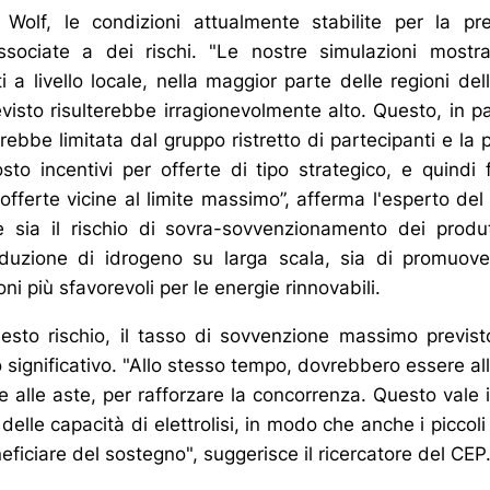
Wolf, le condizioni attualmente stabilite per la pre
ssociate a dei rischi. "Le nostre simulazioni mostr
i a livello locale, nella maggior parte delle regioni del
visto risulterebbe irragionevolmente alto. Questo, in pa
rebbe limitata dal gruppo ristretto di partecipanti e la 
osto incentivi per offerte di tipo strategico, e quindi
 offerte vicine al limite massimo”, afferma l'esperto de
 sia il rischio di sovra-sovvenzionamento dei produt
roduzione di idrogeno su larga scala, sia di promuovere 
ni più sfavorevoli per le energie rinnovabili.
uesto rischio, il tasso di sovvenzione massimo previs
ignificativo. "Allo stesso tempo, dovrebbero essere alle
e alle aste, per rafforzare la concorrenza. Questo vale i
elle capacità di elettrolisi, in modo che anche i piccol
iciare del sostegno", suggerisce il ricercatore del CEP