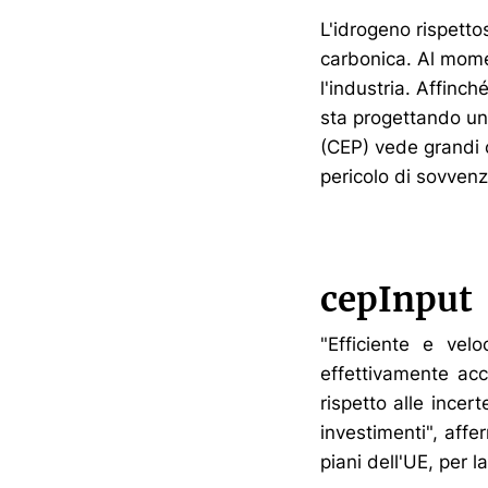
L'idrogeno rispetto
carbonica. Al mome
l'industria. Affinch
sta progettando un
(CEP) vede grandi o
pericolo di sovven
cepInput
"Efficiente e vel
effettivamente acc
rispetto alle incer
investimenti", aff
piani dell'UE, per l