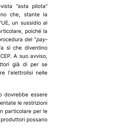
vista “asta pilota”
ano che, stante la
l'UE, un sussidio al
rticolare, poiché la
procedura del “
pay-
 fa sì che diventino
l CEP. A suo avviso,
tori già di per se
l'elettrolisi nelle
to dovrebbe essere
ntate le restrizioni
n particolare per le
i produttori possano
.