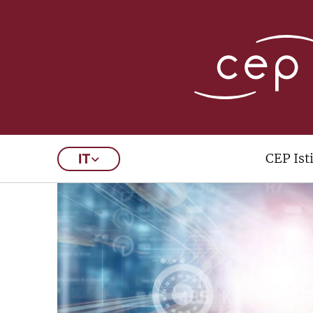
CEP Ist
IT