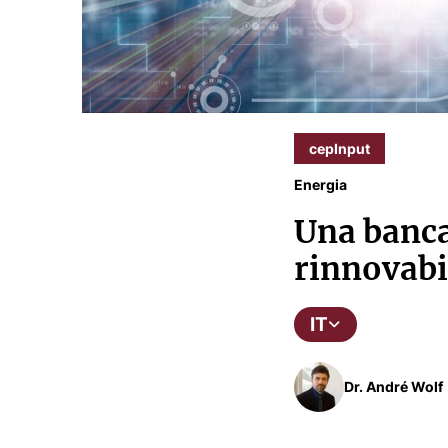
cepInput
Energia
Una banca
rinnovabi
IT
Dr. André Wolf