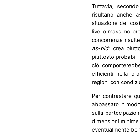
Tuttavia, secondo 
risultano anche a
situazione dei cost
livello massimo pre
concorrenza risulte
as-bid
” crea piutt
piuttosto probabili
ciò comporterebbe
efficienti nella p
regioni con condizio
Per contrastare q
abbassato in modo s
sulla partecipazion
dimensioni minime d
eventualmente benef