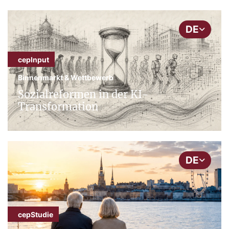
DE
cepInput
Binnenmarkt & Wettbewerb
Sozialreformen in der KI-
Transformation
DE
cepStudie