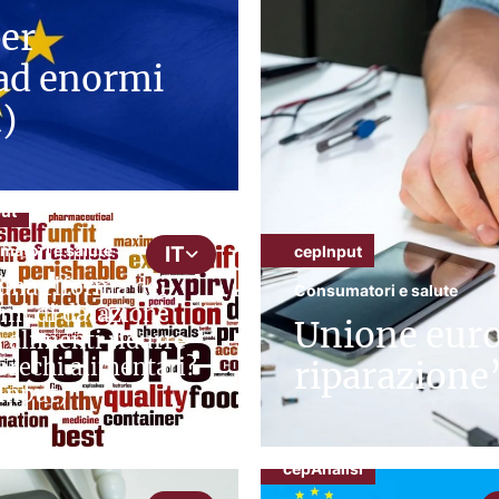
per
 ad enormi
t)
ut
atori e salute
cepInput
IT
una riforma dei
Consumatori e salute
emi di datazione
Unione europ
i alimenti ridurre
sprechi alimentari?
riparazione
Input)
cepAnalisi