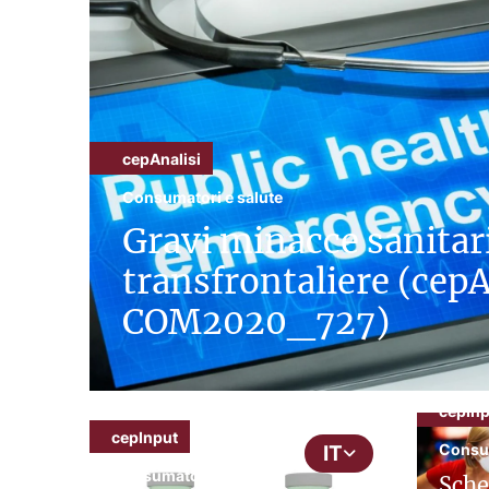
cepAnalisi
Consumatori e salute
Gravi minacce sanitar
transfrontaliere (cepA
COM2020_727)
cepInp
cepInput
Consum
IT
Consumatori e salute
Sche