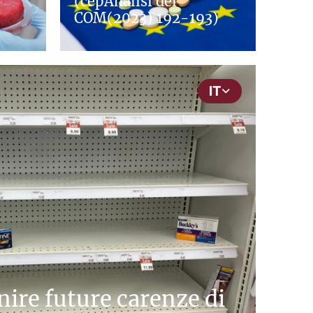
(cepAnalisi dei
COM(2023) 192-193)
IT
ire future carenze di