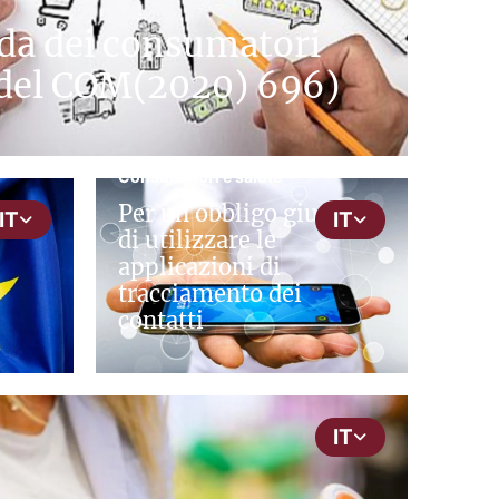
da dei consumatori
 del COM(2020) 696)
cepInput
Consumatori e salute
Per un obbligo giuridico
IT
IT
di utilizzare le
applicazioni di
tracciamento dei
contatti
IT