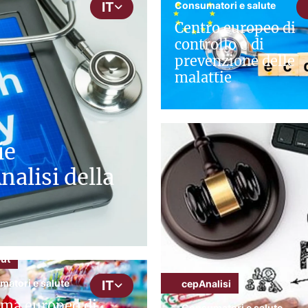
Consumatori e salute
IT
Centro europeo di
controllo e di
prevenzione delle
malattie
ie
nalisi della
ut
atori e salute
cepAnalisi
IT
ma europeo di
Consumatori e salute