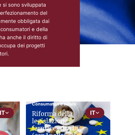
e si sono sviluppata
 perfezionamento del
amente obbligata dai
i consumatori e della
a anche il diritto di
occupa dei progetti
tori.
cepAnalisi
Consumatori e salute
IT
IT
Riforma della
legislazione
farmaceutica UE