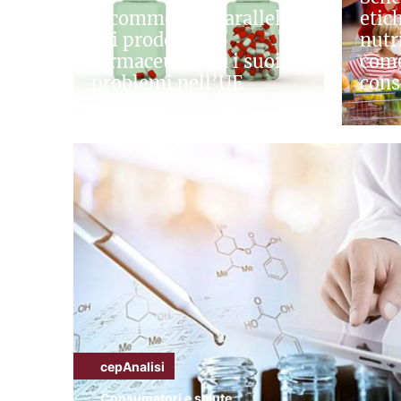
Il commercio parallelo
etic
dei prodotti
nutr
farmaceutici ed i suoi
come
problemi nell’UE
cons
cepAnalisi
Consumatori e salute