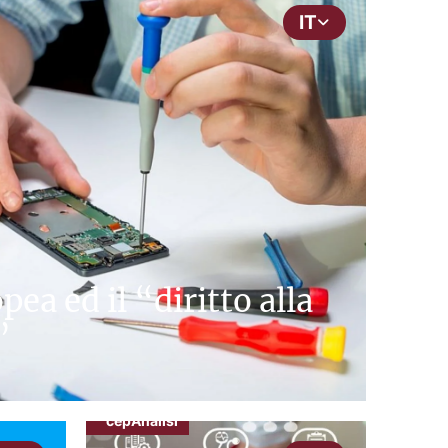
IT
ea ed il “diritto alla
”
cepAnalisi