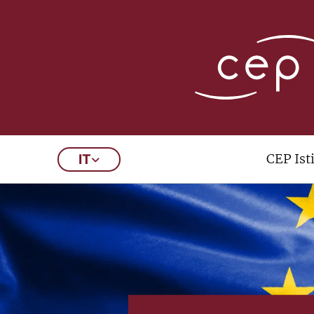
CEP Ist
IT