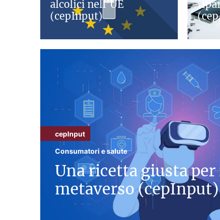
alcolici nell’UE
ripa
(cepInput)
(cep
cepInput
Consumatori e salute
Una ricetta giusta per 
metaverso (cepInput)