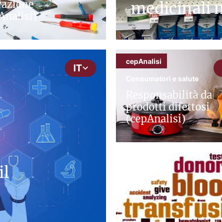
razione
medicinali 
Analisi)
cepAnalisi
IT
Consumatori e salute
Responsabilità da
prodotti difettosi
(cepAnalisi)
il