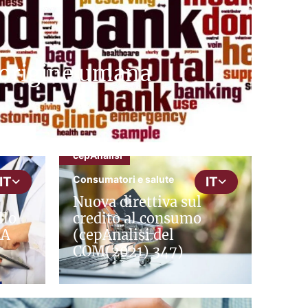
 origine umana
cepAnalisi
Consumatori e salute
IT
IT
Nuova direttiva sul
llo
credito al consumo
RA
(cepAnalisi del
COM(2021) 347)