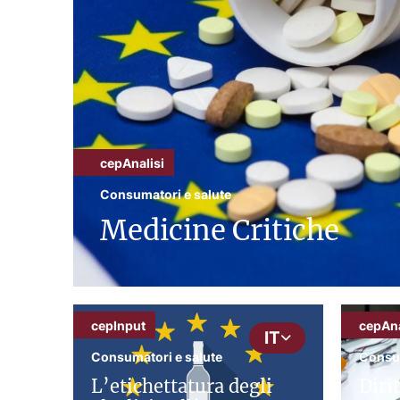
cepAnalisi
Consumatori e salute
Medicine Critiche
cepInput
cepAna
IT
Consumatori e salute
Consum
L’etichettatura degli
Diri