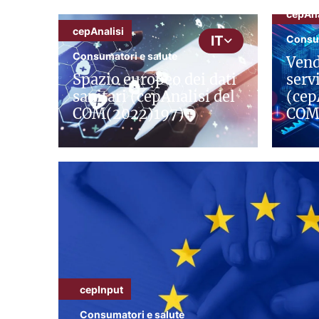
cepAna
cepAnalisi
Consum
IT
Consumatori e salute
Vend
Spazio europeo dei dati
serv
sanitari (cepAnalisi del
(cep
COM(2022)197)
COM
cepInput
Consumatori e salute