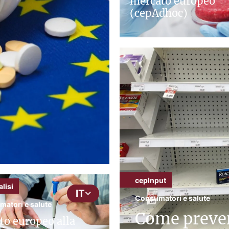
mercato europeo
(cepAdhoc)
cepInput
lisi
IT
Consumatori e salute
atori e salute
Come preven
tto europeo alla