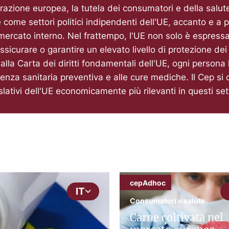
grazione europea, la tutela dei consumatori e della salut
e come settori politici indipendenti dell'UE, accanto e a
ercato interno. Nel frattempo, l'UE non solo è espress
assicurare o garantire un elevato livello di protezione de
alla Carta dei diritti fondamentali dell'UE, ogni persona h
tenza sanitaria preventiva e alle cure mediche. Il Cep si 
slativi dell'UE economicamente più rilevanti in questi set
cepAdhoc
IT
Consumatori e salute
Carne coltivata nel