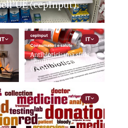
nell’UE (cepInput)
cepInput
IT
IT
Consumatori e salute
Antibiotici: una sfida
“multi-prospettica”
(cepInput)
IT