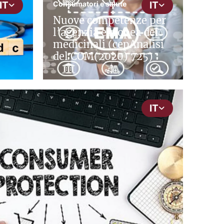
Consumatori e salute
IT
IT
Nuove competenze per
l’agenzia europea dei
medicinali (cepAnalisi
del COM(2020) 725)
IT