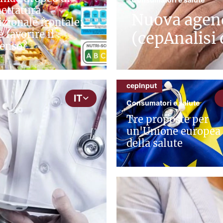
hettatura
Nuova agen
izionale frontale:
 favorire il
(cepAnalisi
enso?
cepInput
IT
Consumatori e salute
Tre proposte per
un'Unione europea
della salute