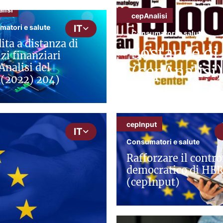
lisi
cepAnalisi
atori e salute
IT
Consumatori e salute
ita a distanza di
Sostanze di
izi finanziari
Analisi del
(cepAnalisi)
(2022) 204)
cepInput
IT
Consumatori e salute
Rafforzare il contro
democratico di HE
(cepInput)