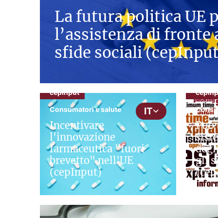
La futura politica UE 
l’assistenza di fronte
sfide sociali (cepInpu
cepInput
cepInp
Consumatori e salute
Consum
IT
Incentivare
Può 
l'innovazione
sist
farmaceutica "fuori
degl
brevetto" nell'UE
gli 
(cepInput)
(cep