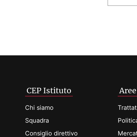
CEP Istituto
Aree
Chi siamo
Trattat
Squadra
Politi
Consiglio direttivo
Mercat