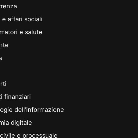
rrenza
e affari sociali
atori e salute
nte
a
rti
 finanziari
ogie dell'informazione
ia digitale
 civile e processuale