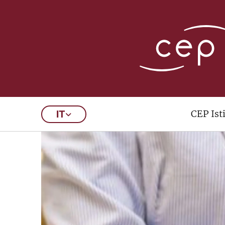
CEP Ist
IT