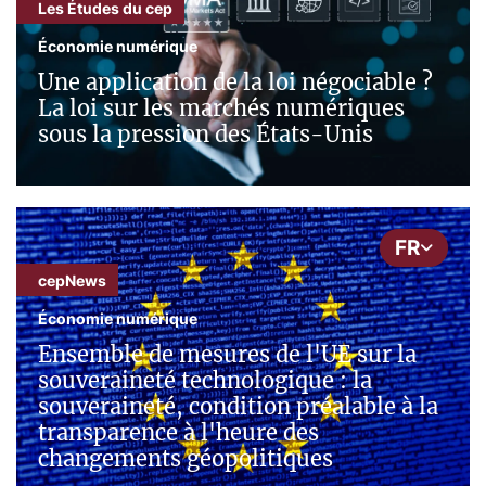
Les Études du cep
Économie numérique
Une application de la loi négociable ?
La loi sur les marchés numériques
sous la pression des États-Unis
FR
cepNews
Économie numérique
Ensemble de mesures de l'UE sur la
souveraineté technologique : la
souveraineté, condition préalable à la
transparence à l'heure des
changements géopolitiques