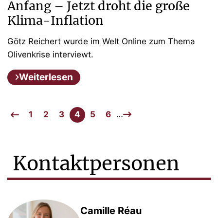
Anfang – Jetzt droht die große
Klima-Inflation
Götz Reichert wurde im Welt Online zum Thema
Olivenkrise interviewt.
Weiterlesen
1
2
3
4
5
6
…
Kontaktpersonen
Camille Réau