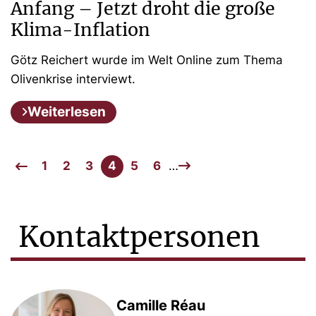
Anfang – Jetzt droht die große
Klima-Inflation
Götz Reichert wurde im Welt Online zum Thema
Olivenkrise interviewt.
Weiterlesen
1
2
3
4
5
6
…
Kontaktpersonen
Camille Réau