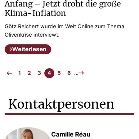
Anfang – Jetzt droht die große
Klima-Inflation
Götz Reichert wurde im Welt Online zum Thema
Olivenkrise interviewt.
Weiterlesen
1
2
3
4
5
6
…
Kontaktpersonen
Camille Réau