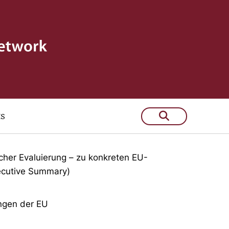
ts
tzten Jahre:
icher Evaluierung – zu konkreten EU-
xecutive Summary)
ungen der EU