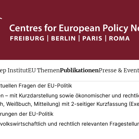
v
ep Institut
EU Themen
Publikationen
Presse & Even
lle Veröffentlichungen des cep der le
tuellen Fragen der EU-Politik
en – mit Kurzdarstellung sowie ökonomischer und rechtl
h, Weißbuch, Mitteilung) mit 2-seitiger Kurzfassung (E
erungen der EU-Politik
lkswirtschaftlich und rechtlich relevanten Fragestell