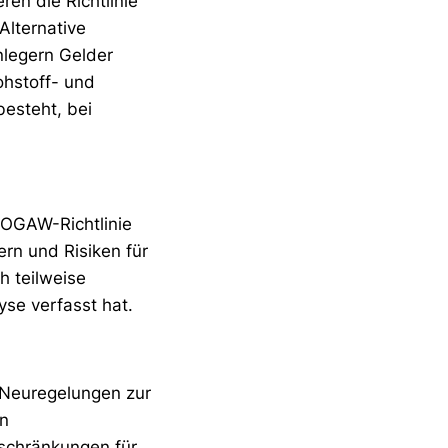
ren die Richtlinie
lternative
nlegern Gelder
ohstoff- und
esteht, bei
 OGAW-Richtlinie
rn und Risiken für
h teilweise
yse verfasst hat.
e Neuregelungen zur
en
schränkungen für