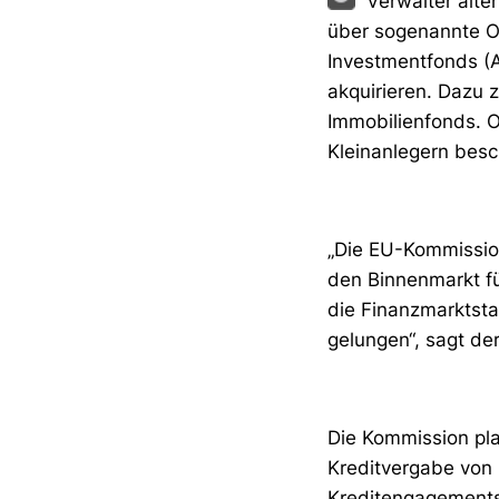
Verwalter alte
über sogenannte O
Investmentfonds (A
akquirieren. Dazu 
Immobilienfonds. 
Kleinanlegern besc
„Die EU-Kommission
den Binnenmarkt fü
die Finanzmarktstab
gelungen“, sagt de
Die Kommission pla
Kreditvergabe von 
Kreditengagements