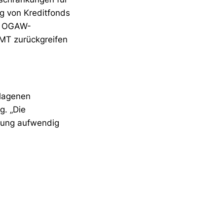
g von Kreditfonds
. OGAW-
LMT zurückgreifen
hlagenen
g. „Die
ebung aufwendig