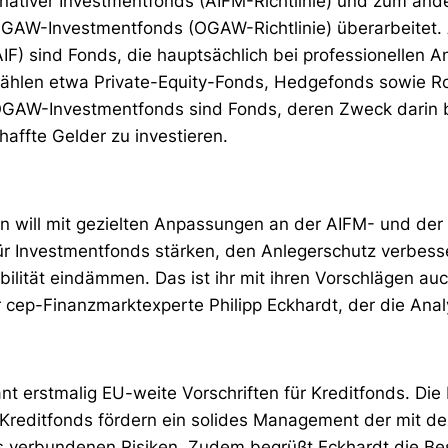
rnativer Investmentfonds (AIFM-Richtlinie) und zum ande
GAW-Investmentfonds (OGAW-Richtlinie) überarbeitet. A
IF) sind Fonds, die hauptsächlich bei professionellen A
zählen etwa Private-Equity-Fonds, Hedgefonds sowie R
OGAW-Investmentfonds sind Fonds, deren Zweck darin b
haffte Gelder zu investieren.
 will mit gezielten Anpassungen an der AIFM- und der
r Investmentfonds stärken, den Anlegerschutz verbesse
ilität eindämmen. Das ist ihr mit ihren Vorschlägen auc
r cep-Finanzmarktexperte Philipp Eckhardt, der die Anal
nt erstmalig EU-weite Vorschriften für Kreditfonds. Di
Kreditfonds fördern ein solides Management der mit d
 verbundenen Risiken. Zudem begrüßt Eckhardt die Be