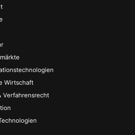
t
e
hr
zmärkte
ationstechnologien
le Wirtschaft
 & Verfahrensrecht
tion
Technologien