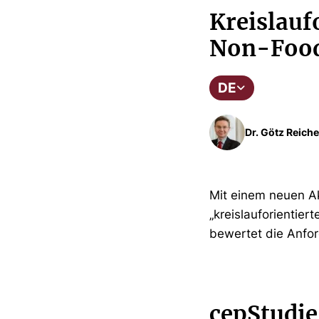
Kreislauf
Non-Food
DE
Dr. Götz Reiche
Mit einem neuen Ak
„kreislauforientier
bewertet die Anfo
cepStudie