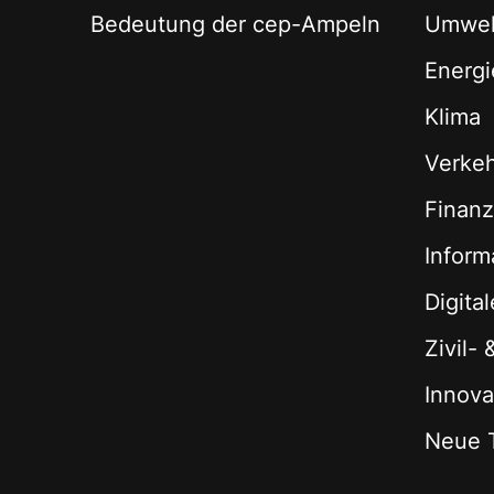
Bedeutung der cep-Ampeln
Umwel
Energi
Klima
Verke
Finan
Inform
Digita
Zivil-
Innova
Neue 