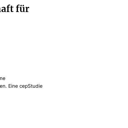
aft für
ine
fen. Eine cepStudie