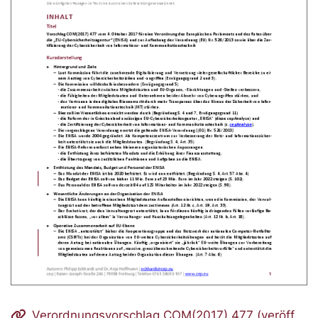
Verordnungsvorschlag COM(2017) 477 (veröff.