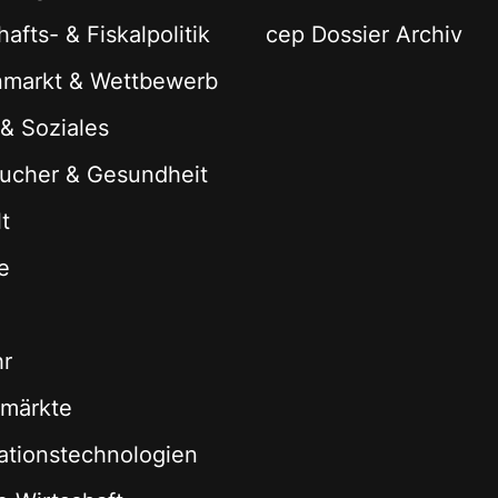
afts- & Fiskalpolitik
cep Dossier Archiv
nmarkt & Wettbewerb
 & Soziales
ucher & Gesundheit
t
e
hr
zmärkte
ationstechnologien