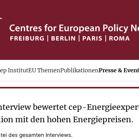
räsentiert Maßnahmen
ep Institut
EU Themen
Publikationen
Presse & Even
terview bewertet cep-Energieexpert
on mit den hohen Energiepreisen.
tei des gesamten Interviews.