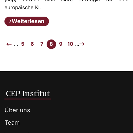
europäische KI.
Weiterlesen
…
5
6
7
8
9
10
…
CEP Institut
Über uns
Team