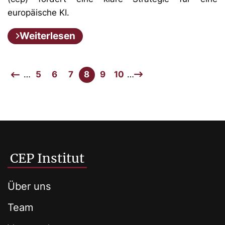
europäische KI.
Weiterlesen
…
5
6
7
8
9
10
…
CEP Institut
Über uns
Team