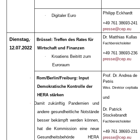
Philipp Eckhardt
·
Digitaler Euro
+49 761 38693-241
presse@cep.eu
Dr. Matthias Kullas
Dienstag,
·
Brüssel: Treffen des Rates für
Fachbereichsleiter
12.07.2022
Wirtschaft und Finanzen
+49 761 38693-236
·
Kroatiens Beitritt zum
presse@cep.eu
Euroraum
Prof. Dr. Andrea de
·
Rom/Berlin/Freiburg: Input
Petris
Demokratische Kontrolle der
Wiss. Direktor cepItalia
HERA stärken
und
·
Damit zukünftig Pandemien und
Dr. Patrick
andere gesundheitliche Notstände
Stockebrandt
besser bekämpft werden können,
Fachbereichsleiter
hat die Kommission eine neue
+49 761 38693-231
Gesundheitsbehörde HERA
presse@cep.eu