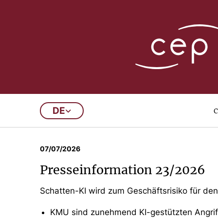
Presseinformatio
c
DE
1
2
3
4
5
6
…
07/07/2026
Presseinformation 23/2026
Schatten-KI wird zum Geschäftsrisiko für den
KMU sind zunehmend KI-gestützten Angriff