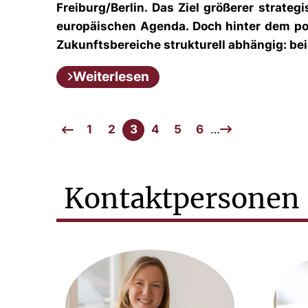
Freiburg/Berlin. Das Ziel größerer strat
europäischen Agenda. Doch hinter dem poli
Zukunftsbereiche strukturell abhängig: bei
Weiterlesen
1
2
3
4
5
6
…
Kontaktpersonen