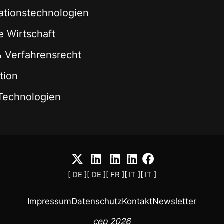
ationstechnologien
le Wirtschaft
 & Verfahrensrecht
tion
Technologien
[ DE ]
[ DE ]
[ FR ]
[ IT ]
[ IT ]
Impressum
Datenschutz
Kontakt
Newsletter
cep 2026