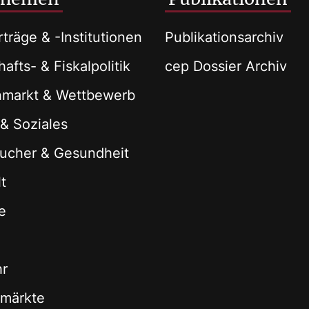
träge & -Institutionen
Publikationsarchiv
afts- & Fiskalpolitik
cep Dossier Archiv
nmarkt & Wettbewerb
 & Soziales
ucher & Gesundheit
t
e
hr
zmärkte