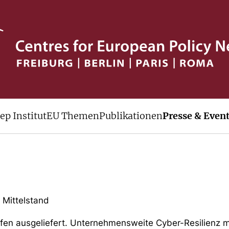
nen
ep Institut
EU Themen
Publikationen
Presse & Even
 Mittelstand
en ausgeliefert. Unternehmensweite Cyber-Resilienz m