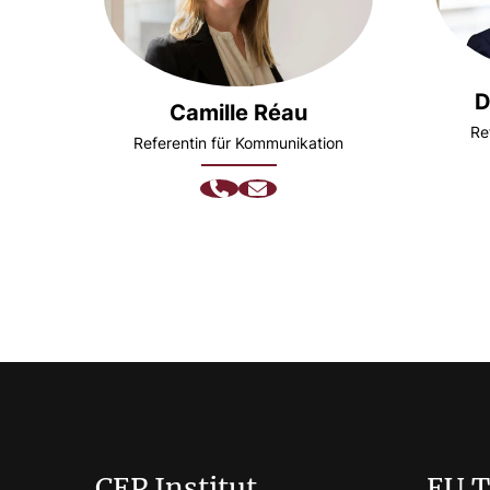
D
Camille Réau
Re
Referentin für Kommunikation
CEP Institut
EU 