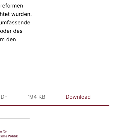
rreformen
chtet wurden.
m umfassende
 oder des
 um den
PDF
194 KB
Download