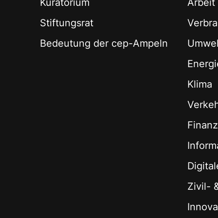
Kuratorium
Arbeit
Stiftungsrat
Verbra
Bedeutung der cep-Ampeln
Umwel
Energi
Klima
Verke
Finan
Inform
Digita
Zivil-
Innova