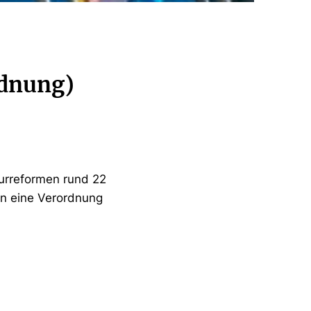
dnung)
turreformen rund 22
on eine Verordnung