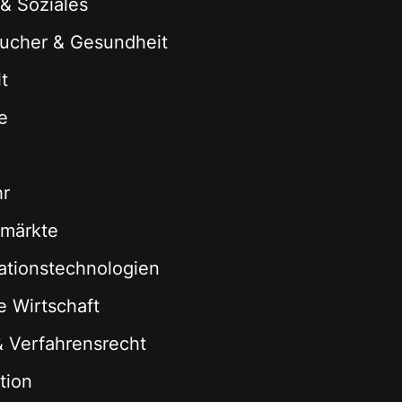
 & Soziales
ucher & Gesundheit
t
e
hr
zmärkte
ationstechnologien
le Wirtschaft
 & Verfahrensrecht
tion