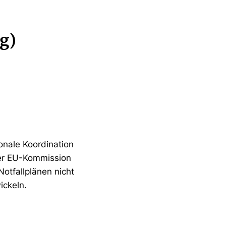
g)
onale Koordination
der EU-Kommission
otfallplänen nicht
ickeln.