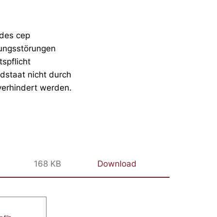
 des cep
gungsstörungen
spflicht
edstaat nicht durch
verhindert werden.
168 KB
Download