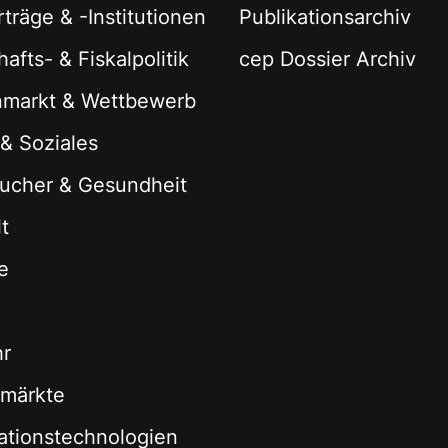
träge & -Institutionen
Publikationsarchiv
afts- & Fiskalpolitik
cep Dossier Archiv
nmarkt & Wettbewerb
 & Soziales
ucher & Gesundheit
t
e
hr
zmärkte
ationstechnologien