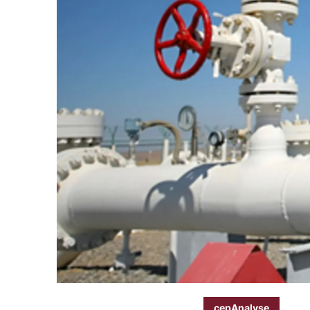
cepAnalyse