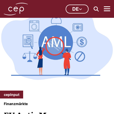
DE
cepInput
Finanzmärkte