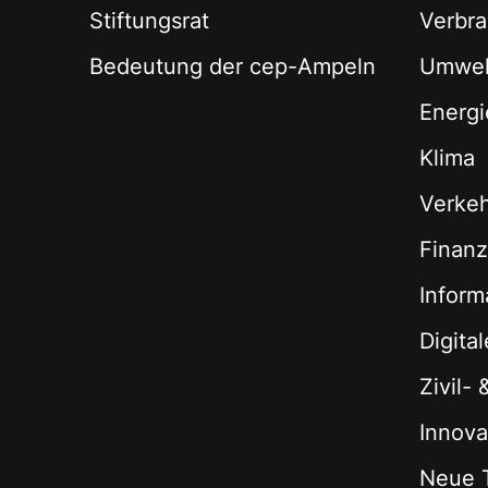
Stiftungsrat
Verbra
Bedeutung der cep-Ampeln
Umwel
Energi
Klima
Verke
Finan
Inform
Digita
Zivil-
Innova
Neue 