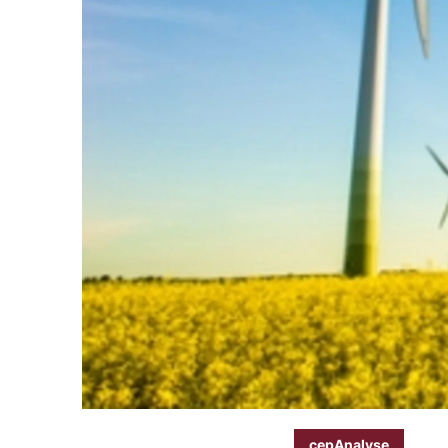
cepAnalyse