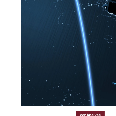
cepAnalyse