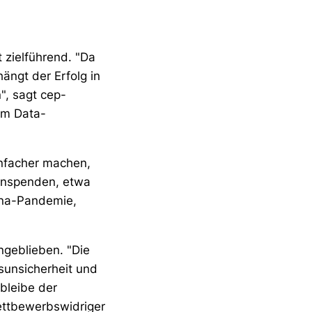
t zielführend. "Da
ängt der Erfolg in
n", sagt cep-
zum Data-
nfacher machen,
tenspenden, etwa
ona-Pandemie,
ngeblieben. "Die
sunsicherheit und
bleibe der
ttbewerbswidriger