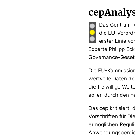
cepAnaly
Das Centrum fü
die EU-Verordn
erster Linie vo
Experte Philipp Ec
Governance-Gesetz
Die EU-Kommission
wertvolle Daten de
die freiwillige We
sollen durch den 
Das cep kritisiert
Vorschriften für D
ermöglichen Reguli
Anwendungsbereich