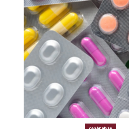
cepAnalyse