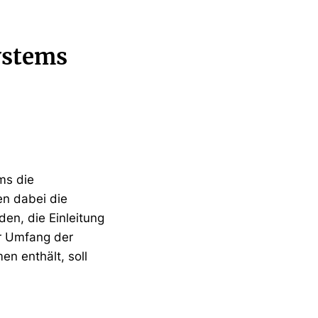
ystems
ms die
en dabei die
en, die Einleitung
er Umfang der
n enthält, soll