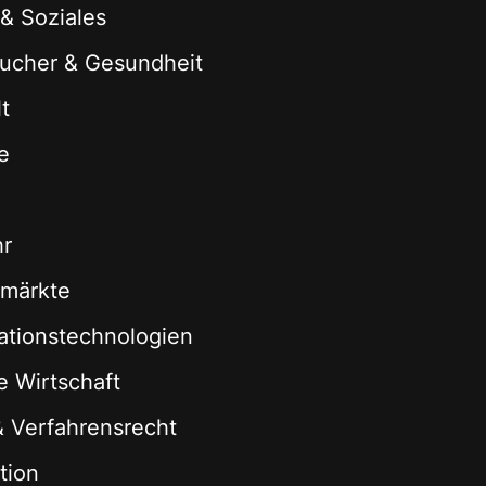
 & Soziales
ucher & Gesundheit
t
e
hr
zmärkte
ationstechnologien
le Wirtschaft
 & Verfahrensrecht
tion