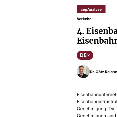
cepAnalyse
Verkehr
4. Eisenb
Eisenbahn
DE
Dr. Götz Reiche
Eisenbahnunterneh
Eisenbahninfrastru
Genehmigung. Die 
Genehmigung sind d