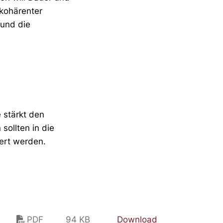
kohärenter
 und die
 stärkt den
ollten in die
ert werden.
PDF
94 KB
Download