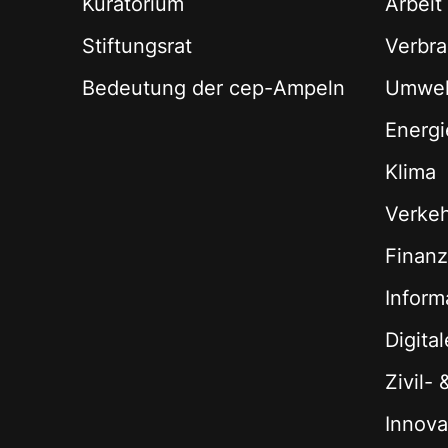
Kuratorium
Arbeit
Stiftungsrat
Verbra
Bedeutung der cep-Ampeln
Umwel
Energi
Klima
Verke
Finan
Inform
Digita
Zivil-
Innova