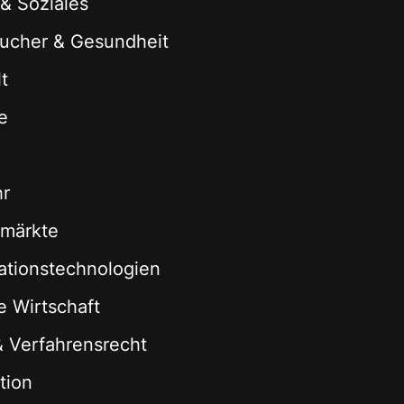
 & Soziales
ucher & Gesundheit
t
e
hr
zmärkte
ationstechnologien
le Wirtschaft
 & Verfahrensrecht
tion