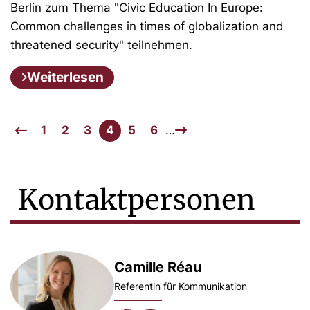
Berlin zum Thema "Civic Education In Europe:
Common challenges in times of globalization and
threatened security" teilnehmen.
Weiterlesen
1
2
3
4
5
6
…
Kontaktpersonen
Camille Réau
Referentin für Kommunikation