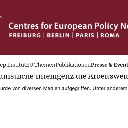
ep Institut
EU Themen
Publikationen
Presse & Even
nstliche Intelligenz die Arbeitswel
 wurde von diversen Medien aufgegriffen. Unter andere