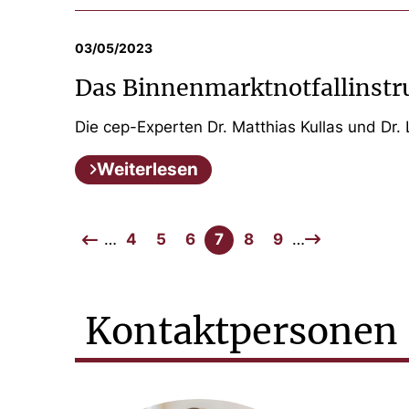
03/05/2023
Das Binnenmarktnotfallinst
Die cep-Experten Dr. Matthias Kullas und Dr.
Weiterlesen
…
4
5
6
7
8
9
…
Kontaktpersonen