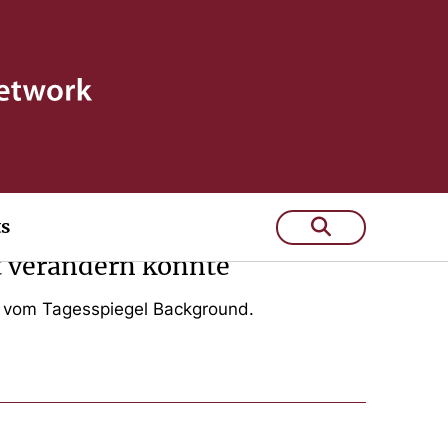
ts
t verändern könnte
m vom Tagesspiegel Background.