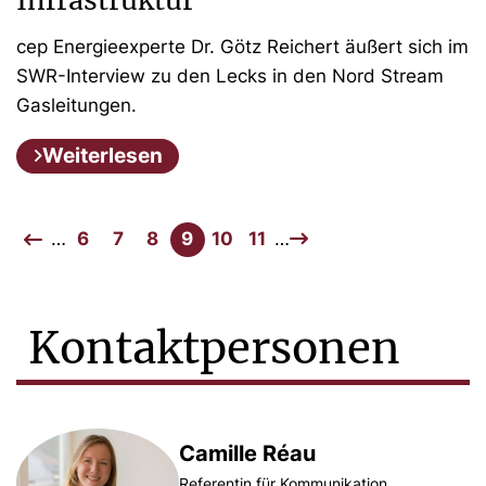
cep Energieexperte Dr. Götz Reichert äußert sich im
SWR-Interview zu den Lecks in den Nord Stream
Gasleitungen.
Weiterlesen
…
6
7
8
9
10
11
…
Kontaktpersonen
Camille Réau
Referentin für Kommunikation