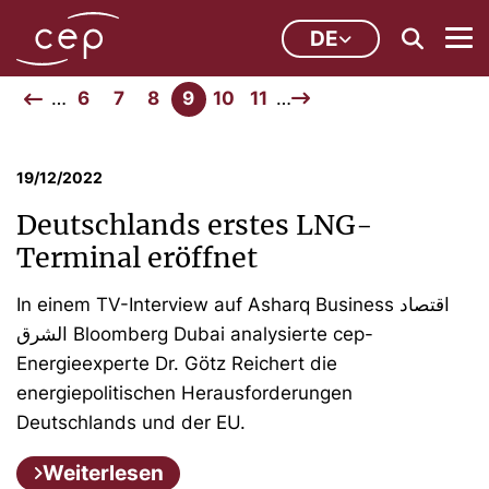
DE
…
6
7
8
9
10
11
…
19/12/2022
Deutschlands erstes LNG-
Terminal eröffnet
In einem TV-Interview auf Asharq Business اقتصاد
الشرق Bloomberg Dubai analysierte cep-
Energieexperte Dr. Götz Reichert die
energiepolitischen Herausforderungen
Deutschlands und der EU.
Weiterlesen