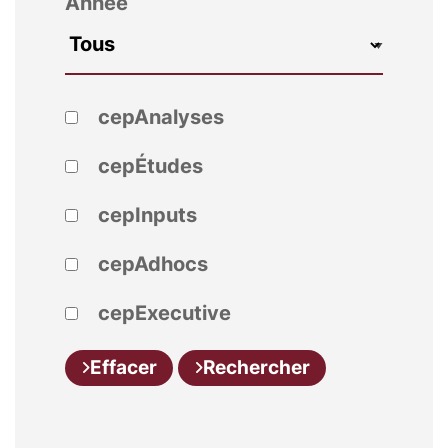
Année
cepAnalyses
cepÉtudes
cepInputs
cepAdhocs
cepExecutive
Effacer
Rechercher