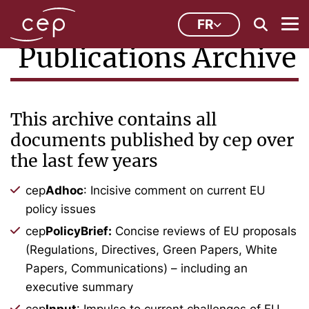
FR
Publications Archive
This archive contains all
documents published by cep over
the last few years
cep
Adhoc
: Incisive comment on current EU
policy issues
cep
PolicyBrief:
Concise reviews of EU proposals
(Regulations, Directives, Green Papers, White
Papers, Communications) – including an
executive summary
cep
Input
: Impulse to current challenges of EU