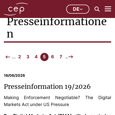
DE
Presseinformatione
n
…
2
3
4
5
6
7
…
16/06/2026
Presseinformation 19/2026
Making Enforcement Negotiable? The Digital
Markets Act under US Pressure